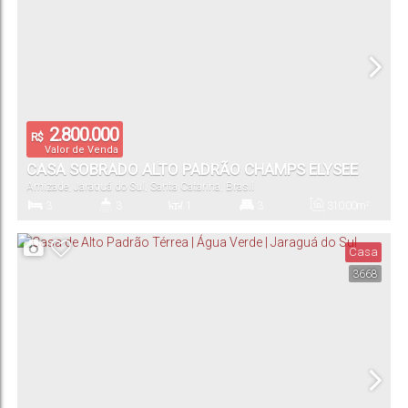
2.800.000
R$
Valor de Venda
CASA SOBRADO ALTO PADRÃO CHAMPS ELYSEE
Amizade
,
Jaraguá do Sul
,
Santa Catarina
,
Brasil
3
3
1
3
310
.00
m²
Dormitório(s)
Banheiro(s)
Sala(s)
Suíte(s)
Total:
Casa
3668
4
425
.51
m²
Vaga(s)
Terreno: