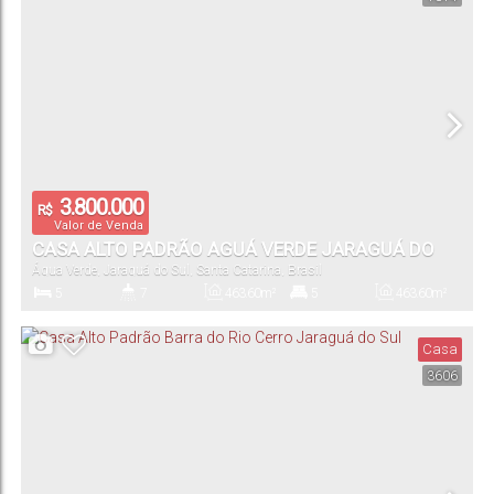
1312
.00
m²
Terreno:
3.800.000
R$
Valor de Venda
CASA ALTO PADRÃO AGUÁ VERDE JARAGUÁ DO
Água Verde
,
Jaraguá do Sul
,
Santa Catarina
,
Brasil
SUL
5
7
463
.60
m²
5
463
.60
m²
Dormitório(s)
Banheiro(s)
Privativo:
Suíte(s)
Total:
Casa
3606
2
1171
.50
m²
Vaga(s)
Terreno: