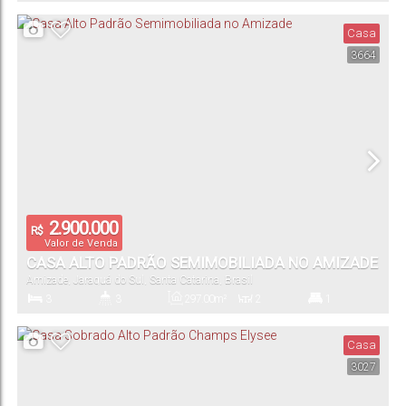
Dormitório(s)
Banheiro(s)
Privativo:
Sala(s)
Suíte(s)
Casa
3664
3
897
.00
m²
Vaga(s)
Terreno:
2.900.000
R$
Valor de Venda
CASA ALTO PADRÃO SEMIMOBILIADA NO AMIZADE
Amizade
,
Jaraguá do Sul
,
Santa Catarina
,
Brasil
3
3
297
.00
m²
2
1
Dormitório(s)
Banheiro(s)
Privativo:
Sala(s)
Suíte(s)
Casa
3027
2
1010
.00
m²
Vaga(s)
Terreno: