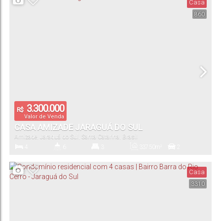
Casa
860
830
.30
m²
55
.00
m
15
.08
m
Terreno:
Comprimento:
Frente:
3.300.000
R$
Valor de Venda
CASA AMIZADE JARAGUÁ DO SUL
Amizade
,
Jaraguá do Sul
,
Santa Catarina
,
Brasil
4
6
3
337
.50
m²
2
Dormitório(s)
Banheiro(s)
Suíte(s)
Total:
Vaga(s)
Casa
3310
811
.90
m²
25
.80
m
39
.10
m
31
.00
m
Terreno:
Comprimento:
Fundos:
Frente: