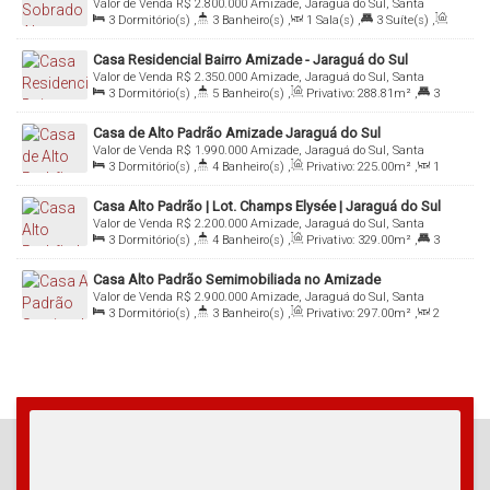
Valor de Venda
R$
2.800.000
Amizade, Jaraguá do Sul, Santa
3
Dormitório(s)
,
3
Banheiro(s)
,
1
Sala(s)
,
3
Suíte(s)
,
Catarina, Brasil
Total:
310
.00
m²
,
4
Vaga(s)
,
Terreno:
425
.51
m²
Casa Residencial Bairro Amizade - Jaraguá do Sul
Valor de Venda
R$
2.350.000
Amizade, Jaraguá do Sul, Santa
3
Dormitório(s)
,
5
Banheiro(s)
,
Privativo:
288
.81
m²
,
3
Catarina, Brasil
Suíte(s)
,
3
Vaga(s)
,
Terreno:
378
.00
m²
Casa de Alto Padrão Amizade Jaraguá do Sul
Valor de Venda
R$
1.990.000
Amizade, Jaraguá do Sul, Santa
3
Dormitório(s)
,
4
Banheiro(s)
,
Privativo:
225
.00
m²
,
1
Catarina, Brasil
Sala(s)
,
3
Suíte(s)
,
2
Vaga(s)
,
Terreno:
355
.09
m²
Casa Alto Padrão | Lot. Champs Elysée | Jaraguá do Sul
Valor de Venda
R$
2.200.000
Amizade, Jaraguá do Sul, Santa
3
Dormitório(s)
,
4
Banheiro(s)
,
Privativo:
329
.00
m²
,
3
Catarina, Brasil
Suíte(s)
,
2
Vaga(s)
,
Terreno:
360
.00
m²
Casa Alto Padrão Semimobiliada no Amizade
Valor de Venda
R$
2.900.000
Amizade, Jaraguá do Sul, Santa
3
Dormitório(s)
,
3
Banheiro(s)
,
Privativo:
297
.00
m²
,
2
Catarina, Brasil
Sala(s)
,
1
Suíte(s)
,
2
Vaga(s)
,
Terreno:
1010
.00
m²