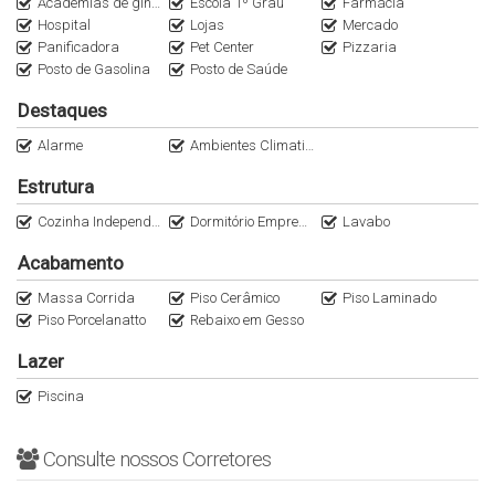
Academias de ginástica
Escola 1º Grau
Farmácia
Hospital
Lojas
Mercado
Panificadora
Pet Center
Pizzaria
Posto de Gasolina
Posto de Saúde
Destaques
Alarme
Ambientes Climatizados
Estrutura
Cozinha Independente
Dormitório Empregada
Lavabo
Acabamento
Massa Corrida
Piso Cerâmico
Piso Laminado
Piso Porcelanatto
Rebaixo em Gesso
Lazer
Piscina
Consulte nossos Corretores