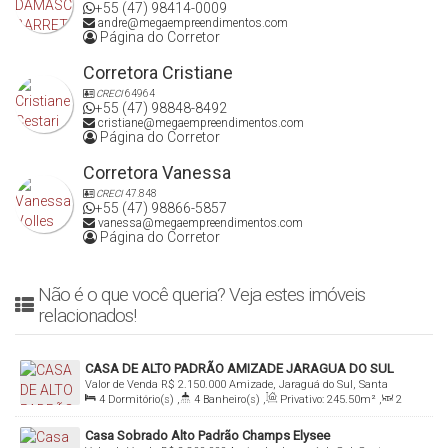
+55 (47) 98414-0009
andre@megaempreendimentos.com
Página do Corretor
Corretora Cristiane
CRECI
64964
+55 (47) 98848-8492
cristiane@megaempreendimentos.com
Página do Corretor
Corretora Vanessa
CRECI
47.848
+55 (47) 98866-5857
vanessa@megaempreendimentos.com
Página do Corretor
Não é o que você queria? Veja estes imóveis
relacionados!
CASA DE ALTO PADRÃO AMIZADE JARAGUA DO SUL
Valor de Venda
R$
2.150.000
Amizade, Jaraguá do Sul, Santa
4
Dormitório(s)
,
4
Banheiro(s)
,
Privativo:
245
.50
m²
,
2
Catarina, Brasil
Sala(s)
,
2
Suíte(s)
,
2
Vaga(s)
,
Terreno:
348
.70
m²
Casa Sobrado Alto Padrão Champs Elysee