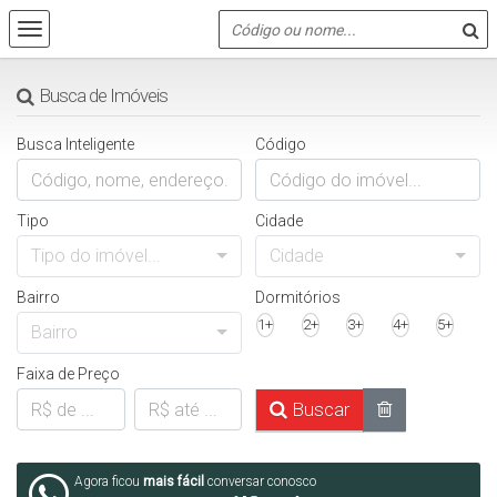
Busca de Imóveis
Busca Inteligente
Código
Tipo
Cidade
Tipo do imóvel...
Cidade
Bairro
Dormitórios
1+
2+
3+
4+
5+
Bairro
Faixa de Preço
Buscar
Agora ficou
mais fácil
conversar conosco