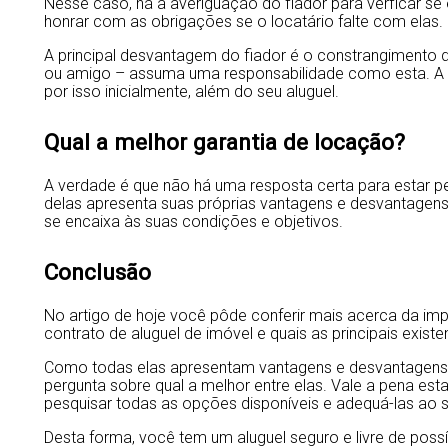
Nesse caso, há a averiguação do fiador para verficar se
honrar com as obrigações se o locatário falte com elas.
A principal desvantagem do fiador é o constrangimento d
ou amigo – assuma uma responsabilidade como esta. A 
por isso inicialmente, além do seu aluguel.
Qual a melhor garantia de locação?
A verdade é que não há uma resposta certa para estar p
delas apresenta suas próprias vantagens e desvantagen
se encaixa às suas condições e objetivos.
Conclusão
No artigo de hoje você pôde conferir mais acerca da im
contrato de aluguel de imóvel e quais as principais exist
Como todas elas apresentam vantagens e desvantagens, 
pergunta sobre qual a melhor entre elas. Vale a pena esta
pesquisar todas as opções disponíveis e adequá-las ao s
Desta forma, você tem um aluguel seguro e livre de possí