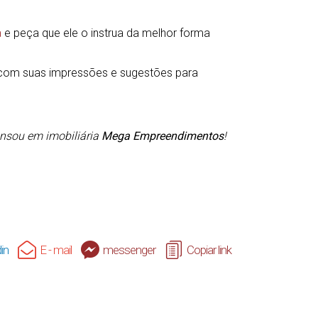
a
e peça que ele o instrua da melhor forma
r com suas impressões e sugestões para
ensou em imobiliária
Mega Empreendimentos
!
in
E - mail
messenger
Copiar link