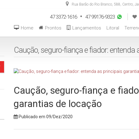
Rua Barão do Rio Branco
,
588
,
Centro
,
Ja
47 3372-1616
47 99176-9323
Home
Prontos
Lançamentos
Litoral
Terren
Caução, seguro-fiança e fiador: entenda a
Caução, seguro-fiança e fiado
garantias de locação
Publicado em 09/Dez/2020