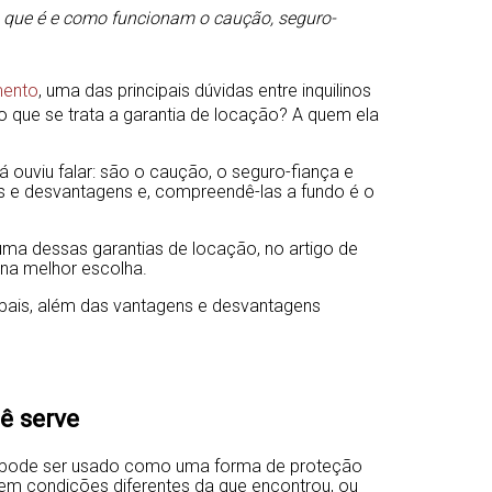
o que é e como funcionam o caução, seguro-
mento
, uma das principais dúvidas entre inquilinos
do que se trata a garantia de locação? A quem ela
á ouviu falar: são o caução, o seguro-fiança e
ns e desvantagens e, compreendê-las a fundo é o
ma dessas garantias de locação, no artigo de
 na melhor escolha.
ipais, além das vantagens e desvantagens
ê serve
o e pode ser usado como uma forma de proteção
l em condições diferentes da que encontrou, ou