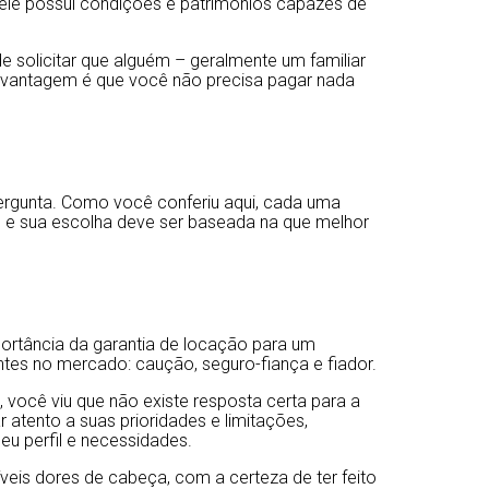
 ele possui condições e patrimônios capazes de
e solicitar que alguém – geralmente um familiar
vantagem é que você não precisa pagar nada
ergunta. Como você conferiu aqui, cada uma
s e sua escolha deve ser baseada na que melhor
portância da garantia de locação para um
entes no mercado: caução, seguro-fiança e fiador.
você viu que não existe resposta certa para a
r atento a suas prioridades e limitações,
eu perfil e necessidades.
veis dores de cabeça, com a certeza de ter feito