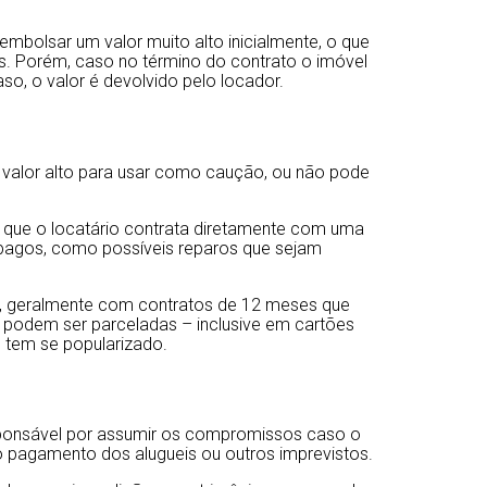
mbolsar um valor muito alto inicialmente, o que
as. Porém, caso no término do contrato o imóvel
so, o valor é devolvido pelo locador.
 valor alto para usar como caução, ou não pode
 que o locatário contrata diretamente com uma
 pagos, como possíveis reparos que sejam
a, geralmente com contratos de 12 meses que
e podem ser parceladas – inclusive em cartões
l tem se popularizado.
sponsável por assumir os compromissos caso o
 pagamento dos alugueis ou outros imprevistos.