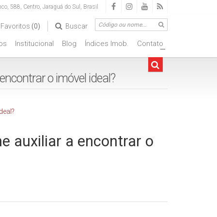
nco
,
588
,
Centro
,
Jaraguá do Sul
,
Brasil
Favoritos
(0)
Buscar
os
Institucional
Blog
Índices Imob.
Contato
+
encontrar o imóvel ideal?
 auxiliar a encontrar o