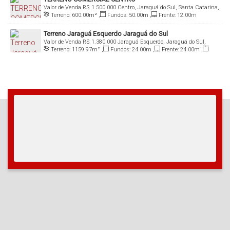
Valor de Venda
R$
1.500.000
Centro, Jaraguá do Sul, Santa Catarina,
Terreno:
600
.00
m²
,
Fundos:
50
.00
m
,
Frente:
12
.00
m
Brasil
Terreno Jaraguá Esquerdo Jaraguá do Sul
Valor de Venda
R$
1.380.000
Jaraguá Esquerdo, Jaraguá do Sul,
Terreno:
1159
.97
m²
,
Fundos:
24
.00
m
,
Frente:
24
.00
m
,
Santa Catarina, Brasil
Lado Direito:
48
.33
m
,
Lado Esquerdo:
48
.33
m