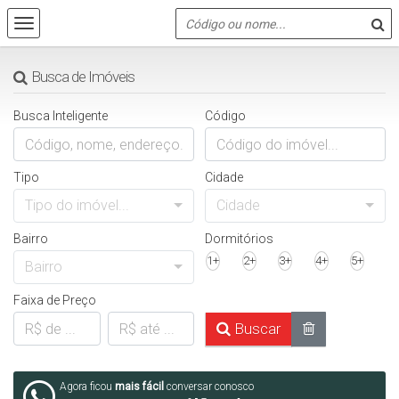
Busca de Imóveis
Busca Inteligente
Código
Tipo
Cidade
Tipo do imóvel...
Cidade
Bairro
Dormitórios
1+
2+
3+
4+
5+
Bairro
Faixa de Preço
Buscar
Agora ficou
mais fácil
conversar conosco