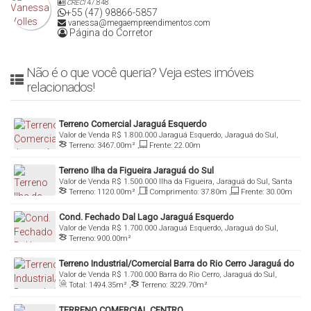
CRECI
47.848
+55 (47) 98866-5857
vanessa@megaempreendimentos.com
Página do Corretor
Não é o que você queria? Veja estes imóveis
relacionados!
Terreno Comercial Jaraguá Esquerdo
Valor de Venda
R$
1.800.000
Jaraguá Esquerdo, Jaraguá do Sul,
Terreno:
3467
.00
m²
,
Frente:
22
.00
m
Santa Catarina, Brasil
Terreno Ilha da Figueira Jaraguá do Sul
Valor de Venda
R$
1.500.000
Ilha da Figueira, Jaraguá do Sul, Santa
Terreno:
1120
.00
m²
,
Comprimento:
37
.80
m
,
Frente:
30
.00
m
Catarina, Brasil
Cond. Fechado Dal Lago Jaraguá Esquerdo
Valor de Venda
R$
1.700.000
Jaraguá Esquerdo, Jaraguá do Sul,
Terreno:
900
.00
m²
Santa Catarina, Brasil
Terreno Industrial/Comercial Barra do Rio Cerro Jaraguá do
Valor de Venda
R$
1.700.000
Barra do Rio Cerro, Jaraguá do Sul,
Sul
Total:
1494
.35
m²
,
Terreno:
3229
.70
m²
Santa Catarina, Brasil
TERRENO COMERCIAL CENTRO