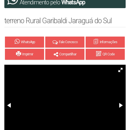
Atendimento pelo
WhatsApp
terreno Rural Garibaldi Jaraguá do Sul
WhatsApp
Fale Conosco
Informações
Imprimir
Compartilhar
QR Code