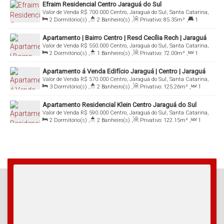
Efraim Residencial Centro Jaraguá do Sul
Valor de Venda
R$
700.000
Centro, Jaraguá do Sul, Santa Catarina,
2
Dormitório(s)
,
2
Banheiro(s)
,
Privativo:
85
.35
m²
,
1
Brasil
Suíte(s)
,
1
Vaga(s)
Apartamento | Bairro Centro | Resd Cecília Rech | Jaraguá
Valor de Venda
R$
550.000
Centro, Jaraguá do Sul, Santa Catarina,
do Sul
2
Dormitório(s)
,
1
Banheiro(s)
,
Privativo:
72
.00
m²
,
1
Brasil
Sala(s)
,
1
Suíte(s)
,
Total:
94
.86
m²
,
1
Vaga(s)
Apartamento á Venda Edifício Jaraguá | Centro | Jaraguá
Valor de Venda
R$
570.000
Centro, Jaraguá do Sul, Santa Catarina,
do Sul
3
Dormitório(s)
,
2
Banheiro(s)
,
Privativo:
125
.26
m²
,
1
Brasil
Sala(s)
,
1
Suíte(s)
,
1
Vaga(s)
Apartamento Residencial Klein Centro Jaraguá do Sul
Valor de Venda
R$
590.000
Centro, Jaraguá do Sul, Santa Catarina,
2
Dormitório(s)
,
2
Banheiro(s)
,
Privativo:
122
.15
m²
,
1
Brasil
Sala(s)
,
1
Suíte(s)
,
2
Vaga(s)