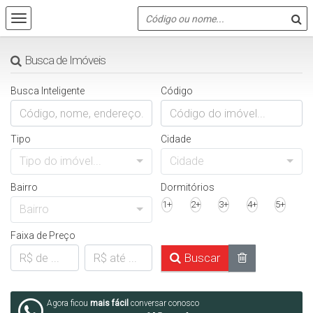
Busca de Imóveis
Busca Inteligente
Código
Tipo
Cidade
Tipo do imóvel...
Cidade
Bairro
Dormitórios
1+
2+
3+
4+
5+
Bairro
Faixa de Preço
Buscar
Agora ficou
mais fácil
conversar conosco