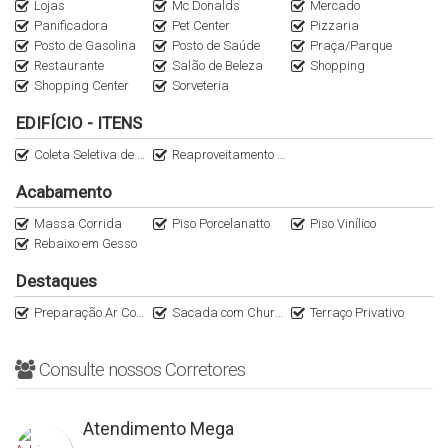
Lojas
Mc Donalds
Mercado
Panificadora
Pet Center
Pizzaria
Posto de Gasolina
Posto de Saúde
Praça/Parque
Restaurante
Salão de Beleza
Shopping
Shopping Center
Sorveteria
EDIFÍCIO - ITENS
Coleta Seletiva de Lixo
Reaproveitamento da Água das Chuvas para Áreas Comuns
Acabamento
Massa Corrida
Piso Porcelanatto
Piso Vinílico
Rebaixo em Gesso
Destaques
Preparação Ar Condicionado Split
Sacada com Churrasqueira
Terraço Privativo
Consulte nossos Corretores
Atendimento Mega