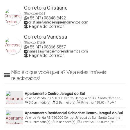
Corretora Cristiane
CRECI
64964
+55 (47) 98848-8492
cristiane@megaempreendimentos.com
Página do Corretor
Corretora Vanessa
CRECI
47.848
+55 (47) 98866-5857
vanessa@megaempreendimentos.com
Página do Corretor
Não é o que você queria? Veja estes imóveis
relacionados!
Apartamento Centro Jaraguá do Sul
Valor de Venda
R$
650.000
Centro, Jaraguá do Sul, Santa Catarina,
3
Dormitório(s)
,
2
Banheiro(s)
,
Privativo:
128
.09
m²
,
1
Brasil
Sala(s)
,
1
Suíte(s)
,
Total:
188
.12
m²
,
2
Vaga(s)
Apartamento Residencial Schiochet Centro Jaraguá do Sul
Valor de Venda
R$
750.000
Centro, Jaraguá do Sul, Santa Catarina,
3
Dormitório(s)
,
2
Banheiro(s)
,
Privativo:
153
.00
m²
,
1
Brasil
Sala(s)
,
1
Suíte(s)
,
Total:
185
.00
m²
,
1
Vaga(s)