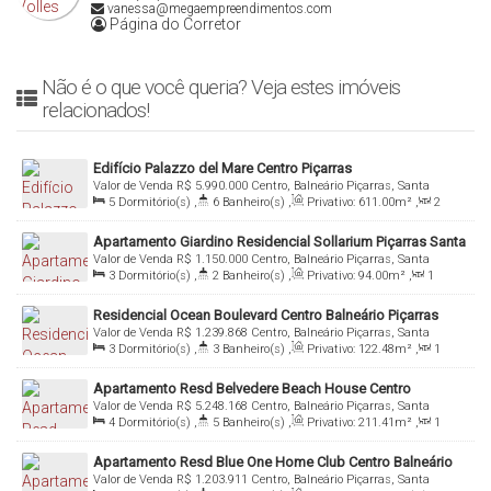
vanessa@megaempreendimentos.com
Página do Corretor
Não é o que você queria? Veja estes imóveis
relacionados!
Edifício Palazzo del Mare Centro Piçarras
Valor de Venda
R$
5.990.000
Centro, Balneário Piçarras, Santa
5
Dormitório(s)
,
6
Banheiro(s)
,
Privativo:
611
.00
m²
,
2
Catarina, Brasil
Sala(s)
,
5
Suíte(s)
,
4
Vaga(s)
Apartamento Giardino Residencial Sollarium Piçarras Santa
Valor de Venda
R$
1.150.000
Centro, Balneário Piçarras, Santa
Catarina
3
Dormitório(s)
,
2
Banheiro(s)
,
Privativo:
94
.00
m²
,
1
Catarina, Brasil
Sala(s)
,
1
Suíte(s)
,
2
Vaga(s)
Residencial Ocean Boulevard Centro Balneário Piçarras
Valor de Venda
R$
1.239.868
Centro, Balneário Piçarras, Santa
3
Dormitório(s)
,
3
Banheiro(s)
,
Privativo:
122
.48
m²
,
1
Catarina, Brasil
Sala(s)
,
1
Suíte(s)
,
2
Vaga(s)
Apartamento Resd Belvedere Beach House Centro
Valor de Venda
R$
5.248.168
Centro, Balneário Piçarras, Santa
Balneário Piçarras
4
Dormitório(s)
,
5
Banheiro(s)
,
Privativo:
211
.41
m²
,
1
Catarina, Brasil
Sala(s)
,
4
Suíte(s)
,
Total:
392
.00
m²
Apartamento Resd Blue One Home Club Centro Balneário
Valor de Venda
R$
1.203.911
Centro, Balneário Piçarras, Santa
Piçarras