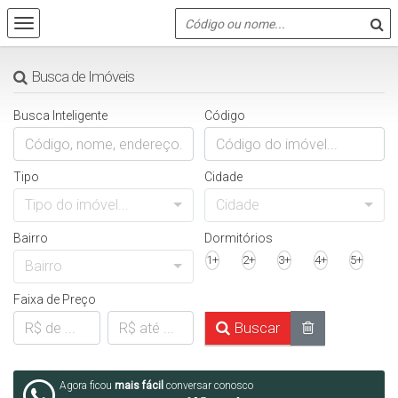
Busca de Imóveis
Busca Inteligente
Código
Tipo
Cidade
Tipo do imóvel...
Cidade
Bairro
Dormitórios
1+
2+
3+
4+
5+
Bairro
Faixa de Preço
Buscar
Agora ficou
mais fácil
conversar conosco