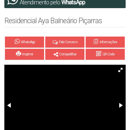
Atendimento pelo
WhatsApp
Residencial Aya Balneário Piçarras
WhatsApp
Fale Conosco
Informações
Imprimir
Compartilhar
QR Code