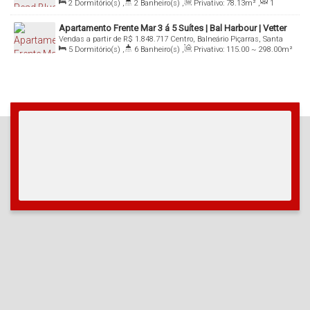
2
Dormitório(s)
,
2
Banheiro(s)
,
Privativo:
78
.13
m²
,
1
Catarina, Brasil
Sala(s)
,
1
Suíte(s)
,
Total:
140
.89
m²
,
1
Vaga(s)
Apartamento Frente Mar 3 á 5 Suítes | Bal Harbour | Vetter
Vendas a partir de
R$
1.848.717
Centro, Balneário Piçarras, Santa
5
Dormitório(s)
,
6
Banheiro(s)
,
Privativo:
115
.00
~ 298
.00
m²
Catarina, Brasil
,
2
Sala(s)
,
5
Suíte(s)
,
4
Vaga(s)