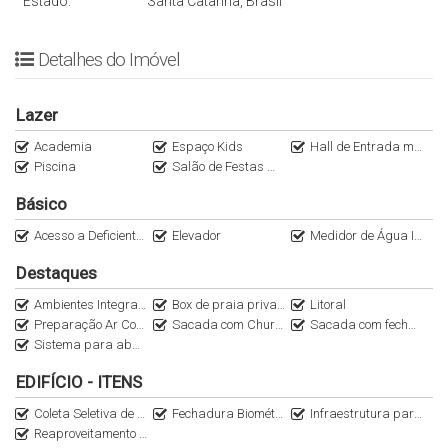
Estado:
Santa Catarina, Brasil
Detalhes do Imóvel
Lazer
Academia
Espaço Kids
Hall de Entrada mobiliado
Piscina
Salão de Festas mobiliado
Básico
Acesso a Deficientes
Elevador
Medidor de Água Individual
Destaques
Ambientes Integrados
Box de praia privativo
Litoral
Preparação Ar Condicionado Split
Sacada com Churrasqueira
Sacada com fechamento em Vidro
Sistema para abastecimento de carro elétrico
EDIFÍCIO - ITENS
Coleta Seletiva de Lixo
Fechadura Biométrica
Infraestrutura para Água Quente
Reaproveitamento da Água das Chuvas para Áreas Comuns