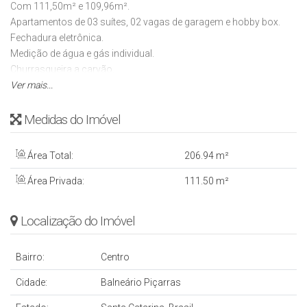
Com 111,50m² e 109,96m².
Apartamentos de 03 suítes, 02 vagas de garagem e hobby box.
Fechadura eletrônica.
Medição de água e gás individual.
Churrasqueira a carvão.
Veneziana automatizada
Ver mais...
Isolamento acústico
Rebaixo em gesso com cortineiro
Medidas do Imóvel
Porcelanato nas áreas sociais e laminado na área íntima.
Área Total:
206
.94
m²
Todas as áreas sociais como hall social, piscina, salão de festas,
academia, serão entregues mobiliadas e equipadas.
Área Privada:
111
.50
m²
Localização do Imóvel
Bairro:
Centro
Cidade:
Balneário Piçarras