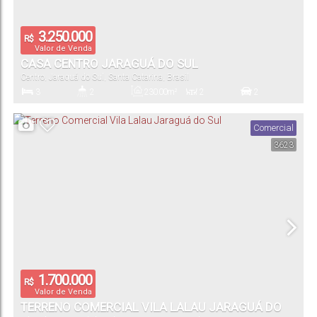
3.250.000
R$
Valor de Venda
CASA CENTRO JARAGUÁ DO SUL
Centro
,
Jaraguá do Sul
,
Santa Catarina
,
Brasil
3
2
230
.00
m²
2
2
Dormitório(s)
Banheiro(s)
Privativo:
Sala(s)
Vaga(s)
Comercial
3623
891
.42
m²
19
.80
m
44
.30
m
43
.25
m
Terreno:
Frente:
Lado Direito:
Lado Esquerdo:
1.700.000
R$
Valor de Venda
TERRENO COMERCIAL VILA LALAU JARAGUÁ DO