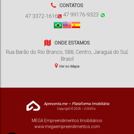
CONTATOS
47 99176-9323
47 3372-1616
ONDE ESTAMOS
Rua Barão do Rio Branco
,
588
,
Centro
,
Jaraguá do Sul
,
Brasil
Ver no Mapa
Apresenta.me ~ Plataforma Imobiliária
Copyright © 2026 ~ 0.0000s
MEGA Empreendimentos Imobiliários
www.megaempreendimentos.com