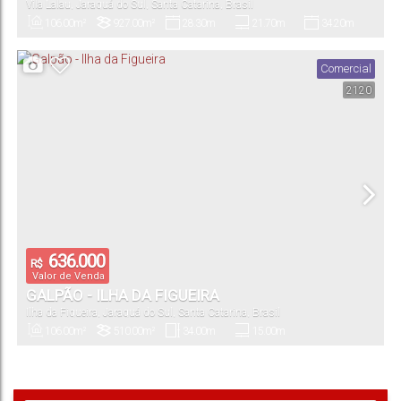
Vila Lalau
,
Jaraguá do Sul
,
Santa Catarina
,
Brasil
SUL
106
.00
m²
927
.00
m²
28
.30
m
21
.70
m
34
.20
m
Privativo:
Terreno:
Fundos:
Frente:
Lado Direito:
Comercial
2120
43
.50
m
Lado Esquerdo:
636.000
R$
Valor de Venda
GALPÃO - ILHA DA FIGUEIRA
Ilha da Figueira
,
Jaraguá do Sul
,
Santa Catarina
,
Brasil
106
.00
m²
510
.00
m²
34
.00
m
15
.00
m
Total:
Terreno:
Comprimento:
Frente: