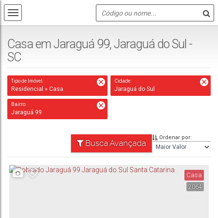
Casa em Jaraguá 99, Jaraguá do Sul -
SC
Tipo de Imóvel:
Cidade:
Residencial » Casa
Jaraguá do Sul
Bairro:
Jaraguá 99
Ordenar por:
Busca Avançada
Casa
2064