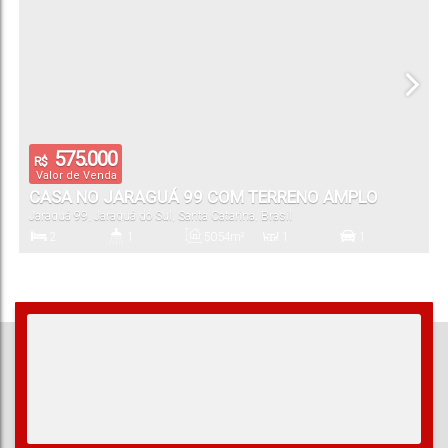
Vaga(s)
Terreno:
575.000
R$
Valor de Venda
CASA NO JARAGUÁ 99 COM TERRENO AMPLO
Jaraguá 99
,
Jaraguá do Sul
,
Santa Catarina
,
Brasil
2
1
50
.54
m²
1
1
Dormitório(s)
Banheiro(s)
Privativo:
Sala(s)
Vaga(s)
450
.00
m²
15
.00
m
15
.00
m
30
.00
m
30
.00
m
Terreno:
Fundos:
Frente:
Lado Direito:
Lado Esquerdo: