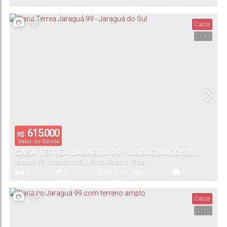
Dormitório(s)
Banheiro(s)
Privativo:
Sala(s)
Suíte(s)
Casa
2843
2
432
.23
m²
Vaga(s)
Terreno:
615.000
R$
Valor de Venda
CASA TÉRREA JARAGUÁ 99 - JARAGUÁ DO SUL
Jaraguá 99
,
Jaraguá do Sul
,
Santa Catarina
,
Brasil
3
2
162
.22
m²
2
1
Dormitório(s)
Banheiro(s)
Privativo:
Sala(s)
Suíte(s)
Casa
3155
1
345
.00
m²