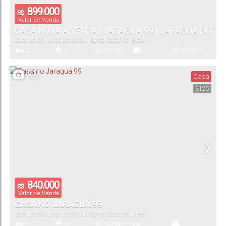
899.000
R$
Valor de Venda
CASA NOVA À VENDA | JARAGUÁ 99 | JARAGUÁ DO
Jaraguá 99
,
Jaraguá do Sul
,
Santa Catarina
,
Brasil
SUL
3
2
141
.37
m²
1
317
.25
m²
Dormitório(s)
Banheiro(s)
Privativo:
Suíte(s)
Total:
Casa
3125
840.000
R$
Valor de Venda
CASA NO JARAGUÁ 99
Jaraguá 99
,
Jaraguá do Sul
,
Santa Catarina
,
Brasil
2
3
200
.00
m²
1
1