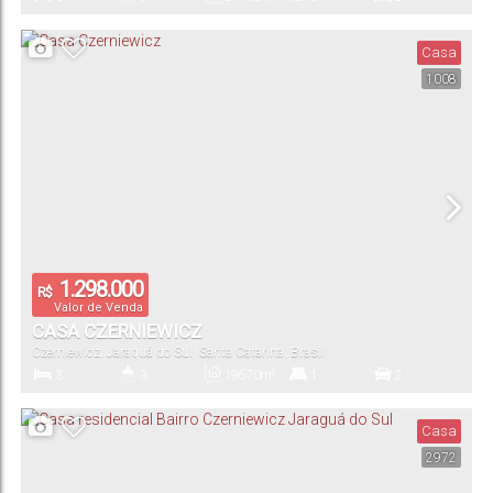
Dormitório(s)
Banheiro(s)
Privativo:
Sala(s)
Suíte(s)
Casa
1008
2
406
.00
m²
Vaga(s)
Terreno:
1.298.000
R$
Valor de Venda
CASA CZERNIEWICZ
Czerniewicz
,
Jaraguá do Sul
,
Santa Catarina
,
Brasil
3
3
196
.70
m²
1
2
Dormitório(s)
Banheiro(s)
Privativo:
Suíte(s)
Vaga(s)
Casa
2972
886
.30
m²
25
.00
m
35
.00
m
35
.00
m