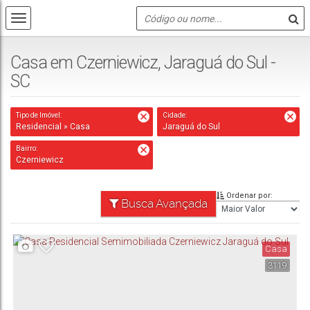
Casa em Czerniewicz, Jaraguá do Sul -
SC
Tipo de Imóvel:
Cidade:
Residencial » Casa
Jaraguá do Sul
Bairro:
Czerniewicz
Ordenar por:
Busca Avançada
Casa
3119