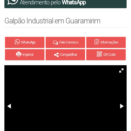
Atendimento pelo
WhatsApp
Galpão Industrial em Guaramirim
WhatsApp
Fale Conosco
Informações
Imprimir
Compartilhar
QR Code