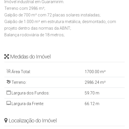
Imóvel industrial em Guaramirim.
Terreno com 2986 m²;
Galpão de 700 m² com 72 placas solares instaladas;
Galpão de 1.000 m² em estrutura metálica, desmontado, com
projeto dentro das normas da ABNT;
Balança rodoviária de 18 metros;
Medidas do Imóvel
Área Total:
1700
.00
m²
Terreno:
2986
.24
m²
Largura dos Fundos:
59
.70
m
Largura da Frente:
66
.12
m
Localização do Imóvel