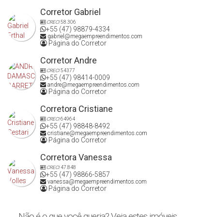
Corretor Gabriel
CRECI
58.306
+55 (47) 98879-4334
gabriel@megaempreendimentos.com
Página do Corretor
Corretor Andre
CRECI
54377
+55 (47) 98414-0009
andre@megaempreendimentos.com
Página do Corretor
Corretora Cristiane
CRECI
64964
+55 (47) 98848-8492
cristiane@megaempreendimentos.com
Página do Corretor
Corretora Vanessa
CRECI
47.848
+55 (47) 98866-5857
vanessa@megaempreendimentos.com
Página do Corretor
Não é o que você queria? Veja estes imóveis