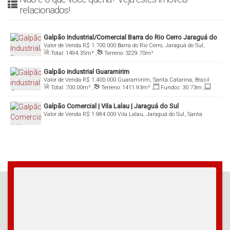
relacionados!
Galpão Industrial/Comercial Barra do Rio Cerro Jaraguá do
Valor de Venda
R$
1.700.000
Barra do Rio Cerro, Jaraguá do Sul,
Sul
Total:
1494
.35
m²
,
Terreno:
3229
.70
m²
Santa Catarina, Brasil
Galpão industrial Guaramirim
Valor de Venda
R$
1.400.000
Guaramirim, Santa Catarina, Brasil
Total:
700
.00
m²
,
Terreno:
1411
.93
m²
,
Fundos:
30
.73
m
,
Frente:
28
.12
m
,
Lado Direito:
43
.95
m
,
Lado Esquerdo:
54
.28
m
Galpão Comercial | Vila Lalau | Jaraguá do Sul
Valor de Venda
R$
1.984.000
Vila Lalau, Jaraguá do Sul, Santa
Catarina, Brasil