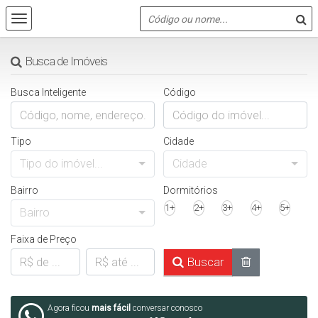
Busca de Imóveis
Busca Inteligente
Código
Tipo
Cidade
Tipo do imóvel...
Cidade
Bairro
Dormitórios
1+
2+
3+
4+
5+
Bairro
Faixa de Preço
Buscar
Agora ficou
mais fácil
conversar conosco