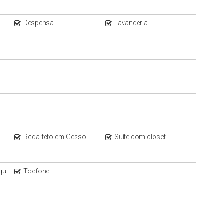
Despensa
Lavanderia
Roda-teto em Gesso
Suíte com closet
ra
Telefone