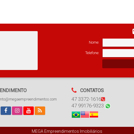
Nome:
Telefone:
ENDIMENTO
CONTATOS
47 3372-1616
ento@megaempreendimentos.com
47 99176-9323
MEGA Empreendimentos Imobiliários