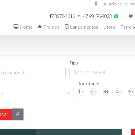
Rua Barão do Rio Bra
47 3372-1616
47 99176-9323
Home
Prontos
Lançamentos
Litoral
Terren
Tipo
Tipo do imóvel...
Dormitórios
1+
2+
3+
4+
5+
ro
car