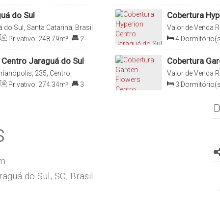
0
m²
,
2
Vaga(s)
Suíte(s)
,
Total:
uá do Sul
Cobertura Hyp
 do Sul, Santa Catarina, Brasil
Valor de Venda
R
Catarina, Brasil
Privativo:
248
.79
m²
,
2
4
Dormitório(s
Suíte(s)
,
Total:
s Centro Jaraguá do Sul
Cobertura Gar
rianópolis, 235, Centro,
Valor de Venda
R
l
Brasil
Privativo:
274
.34
m²
,
3
3
Dormitório(s
a(s)
Sala(s)
,
3
Suít
D
s
om
aguá do Sul, SC, Brasil