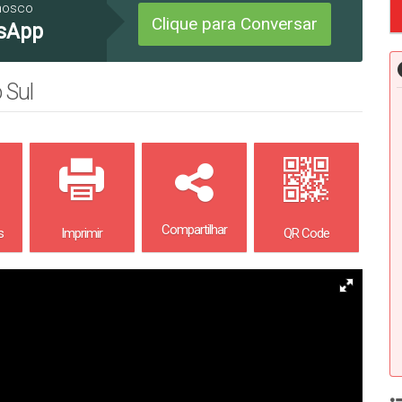
nosco
Clique para Conversar
sApp
 Sul
Compartilhar
s
Imprimir
QR Code