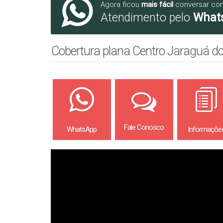
Agora ficou
mais fácil
conversar co
Atendimento pelo
What
Cobertura plana Centro Jaraguá do
Fale Conosco
WhatsApp
Informaçõe