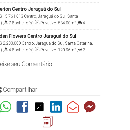
319
.10
m²
,
2
Vaga(s)
erion Centro Jaraguá do Sul
$
15.761.613
Centro, Jaraguá do Sul, Santa
)
,
7
Banheiro(s)
,
Privativo:
584
.00
m²
,
4
1170
.00
m²
,
6
Vaga(s)
den Flowers Centro Jaraguá do Sul
$
2.200.000
Centro, Jaraguá do Sul, Santa Catarina,
)
,
4
Banheiro(s)
,
Privativo:
190
.96
m²
,
2
e(s)
,
Total:
250
.98
m²
,
2
Vaga(s)
eixe seu Comentário
Compartilhar