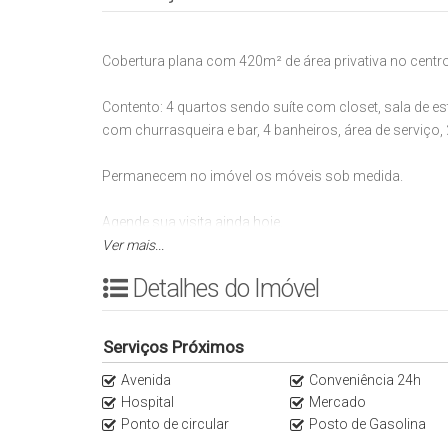
Cobertura plana com 420m² de área privativa no centro
Contento: 4 quartos sendo suíte com closet, sala de est
com churrasqueira e bar, 4 banheiros, área de serviço
Permanecem no imóvel os móveis sob medida.
Agende sua visita ainda hoje.
Ver mais...
Valor e disponibilidade sujeitos à alteração sem prévio 
Detalhes do Imóvel
Serviços Próximos
Avenida
Conveniência 24h
Hospital
Mercado
Ponto de circular
Posto de Gasolina