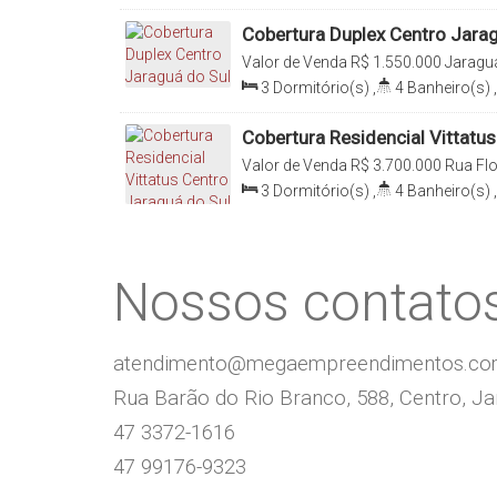
Sala(s)
,
1
Suíte(s)
,
Total:
249
.0
Cobertura Duplex Centro Jarag
Valor de Venda
R$
1.550.000
Jaraguá
3
Dormitório(s)
,
4
Banheiro(s)
,
Suíte(s)
,
2
Vaga(s)
Cobertura Residencial Vittatu
Valor de Venda
R$
3.700.000
Rua Flo
Jaraguá do Sul, Santa Catarina, Brasi
3
Dormitório(s)
,
4
Banheiro(s)
,
Suíte(s)
,
Total:
447
.31
m²
,
4
Vag
Nossos contato
atendimento@megaempreendimentos.c
Rua Barão do Rio Branco, 588, Centro, Jar
47 3372-1616
47 99176-9323