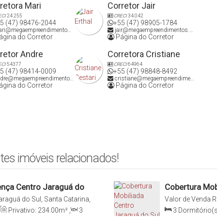
retora Mari
Corretor Jair
ECI
24.255
CRECI
34.042
5 (47) 98476-2044
+55 (47) 98905-1784
ri@megaempreendimentos.com
jair@megaempreendimentos.com
gina do Corretor
Página do Corretor
retor Andre
Corretora Cristiane
ECI
54377
CRECI
64964
5 (47) 98414-0009
+55 (47) 98848-8492
dre@megaempreendimentos.com
cristiane@megaempreendimentos.com
gina do Corretor
Página do Corretor
tes imóveis relacionados!
rença Centro Jaraguá do
Cobertura Mob
araguá do Sul, Santa Catarina,
Valor de Venda
R
Privativo:
234
.00
m²
,
3
3
Dormitório(s