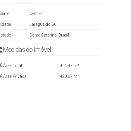
airro:
Centro
Cidade:
Jaraguá do Sul
Estado:
Santa Catarina, Brasil
Medidas do Imóvel
Área Total:
464
.47
m²
Área Privada:
420
.67
m²