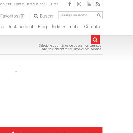
nco
,
588
,
Centro
,
Jaraguá do Sul
,
Brasil
Favoritos
(0)
Buscar
os
Institucional
Blog
Índices Imob.
Contato
+
Selecione os critérios de busca nos campos
abaixo e encontre seu imóvel dos sonhos