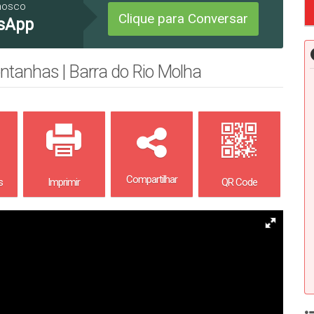
nosco
Clique para Conversar
sApp
ntanhas | Barra do Rio Molha
Compartilhar
s
Imprimir
QR Code