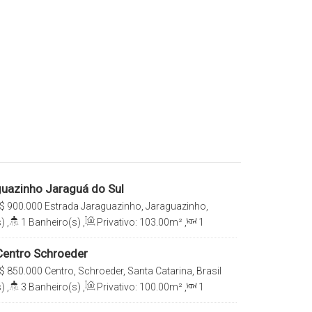
uazinho Jaraguá do Sul
$
900.000
Estrada Jaraguazinho, Jaraguazinho,
anta Catarina, Brasil
)
,
1
Banheiro(s)
,
Privativo:
103
.00
m²
,
1
a(s)
,
Terreno:
76250
.00
m²
Centro Schroeder
$
850.000
Centro, Schroeder, Santa Catarina, Brasil
)
,
3
Banheiro(s)
,
Privativo:
100
.00
m²
,
1
e(s)
,
Terreno:
2200
.00
m²