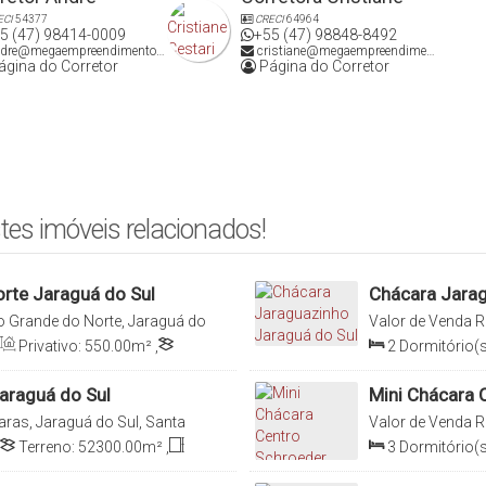
ECI
54377
CRECI
64964
5 (47) 98414-0009
+55 (47) 98848-8492
dre@megaempreendimentos.com
cristiane@megaempreendimentos.com
fornecem ovos frescos e de qualidade, podendo ser expandida
gina do Corretor
Página do Corretor
ento, essa chácara oferece:
tes imóveis relacionados!
rte Jaraguá do Sul
Chácara Jarag
o Grande do Norte, Jaraguá do
Valor de Venda
R
Jaraguá do Sul, S
Privativo:
550
.00
m²
,
2
Dormitório(s
hácara pode oferecer!
nto:
1416
.00
m
,
Fundos:
Sala(s)
,
2
Vag
araguá do Sul
Mini Chácara 
aras, Jaraguá do Sul, Santa
Valor de Venda
R
Terreno:
52300
.00
m²
,
3
Dormitório(s
112
.50
m
,
Frente:
147
.00
m
Sala(s)
,
1
Suít