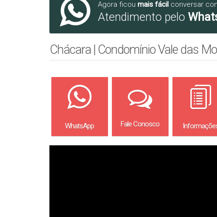
Agora ficou
mais fácil
conversar co
Atendimento pelo
What
Chácara | Condomínio Vale das Mo
Fale Conosco
WhatsApp
Informaçõe