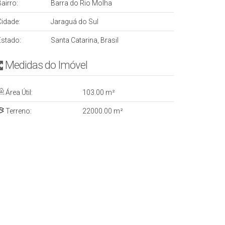
airro:
Barra do Rio Molha
Cidade:
Jaraguá do Sul
Estado:
Santa Catarina, Brasil
Medidas do Imóvel
Área Útil:
103
.00
m²
Terreno:
22000
.00
m²