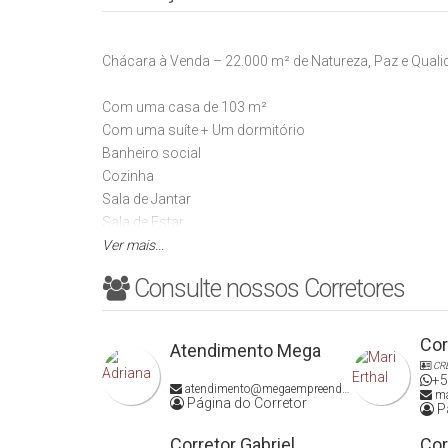
Chácara à Venda – 22.000 m² de Natureza, Paz e Qualid
Com uma casa de 103 m²
Com uma suíte + Um dormitório
Banheiro social
Cozinha
Sala de Jantar
Sala de Estar
Varanda com churrasqueira e Garagem
Ver mais...
Consulte nossos Corretores
Se você está em busca de um refúgio tranquilo, cercado 
oportunidade ideal!
Cor
Atendimento Mega
Localizada em uma área privilegiada, esta charmosa c
CR
+5
nativas, espaço para cultivo e criação, e um ambiente
atendimento@megaempreendimentos.com
ma
Página do Corretor
Pá
O som dos pássaros ao amanhecer, o murmúrio da água
Corretor Gabriel
Cor