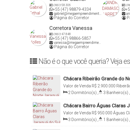
tornam este lugar único.
CRECI
58.306
CR
+55 (47) 98879-4334
+5
gabriel@megaempreendimentos.com
an
A propriedade já conta com criação de galinhas, que 
Página do Corretor
Pá
para outras atividades.
Corretora Vanessa
Ideal tanto para lazer quanto para moradia ou investim
CRECI
47.848
+55 (47) 98866-5857
vanessa@megaempreendimentos.com
Página do Corretor
Terreno amplo e fértil
Ambiente calmo e seguro
Não é o que você queria? Veja es
Natureza abundante e clima agradável
Potencial para ecoturismo, hospedagem
Chácara Ribeirão Grande do No
Aceita Permuta na Praia até R$ 500 mil
Valor de Venda
R$
2.900.000
Ribeirã
Sul, Santa Catarina, Brasil
2
Dormitório(s)
,
3
Banheiro(s)
,
Agende uma visita e venha sentir de perto o que essa c
Terreno:
114982
.00
m²
,
Comprime
102
.00
m
,
Frente:
65
.50
m
Chácara Bairro Águas Claras J
Qualidade de vida está a poucos passos de você.
Valor de Venda
R$
950.000
Águas Cl
Catarina, Brasil
3
Dormitório(s)
,
1
Banheiro(s)
,
Comprimento:
475
.00
m
,
Fundos: