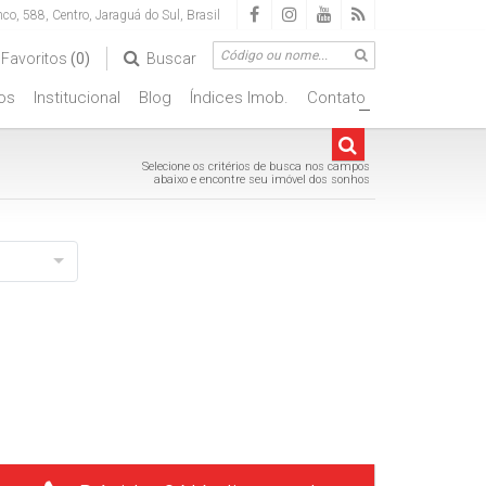
nco
,
588
,
Centro
,
Jaraguá do Sul
,
Brasil
Favoritos
(0)
Buscar
os
Institucional
Blog
Índices Imob.
Contato
+
Selecione os critérios de busca nos campos
abaixo e encontre seu imóvel dos sonhos