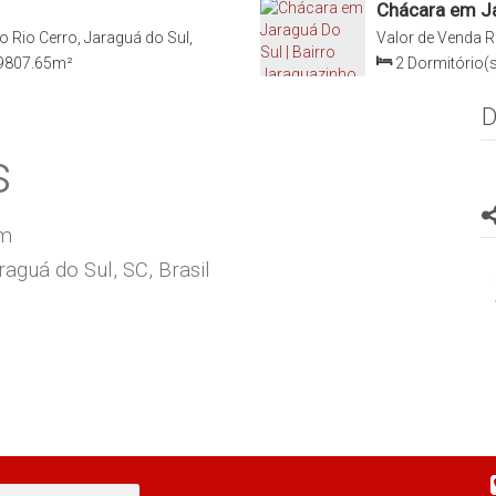
Chácara em Ja
o Rio Cerro, Jaraguá do Sul,
Valor de Venda
R
Catarina, Brasil
9807
.65
m²
2
Dormitório(s
306800
.00
m²
D
s
om
aguá do Sul, SC, Brasil