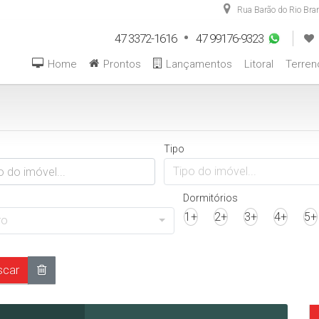
Rua Barão do Rio Bra
47 3372-1616
47 99176-9323
Home
Prontos
Lançamentos
Litoral
Terren
Tipo
Tipo do imóvel...
Dormitórios
1+
2+
3+
4+
5+
ro
car