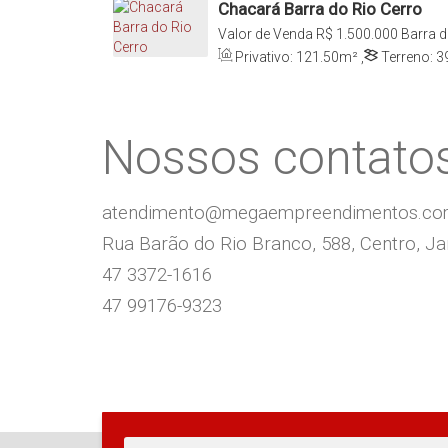
Chacará Barra do Rio Cerro
Valor de Venda
R$
1.500.000
Barra d
Santa Catarina, Brasil
Privativo:
121
.50
m²
,
Terreno:
3
Nossos contato
atendimento@megaempreendimentos.c
Rua Barão do Rio Branco, 588, Centro, Jar
47 3372-1616
47 99176-9323