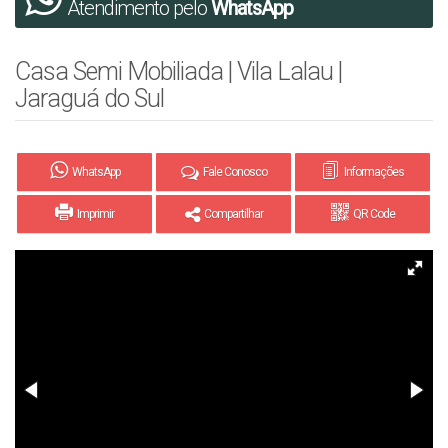
Atendimento pelo
WhatsApp
Casa Semi Mobiliada | Vila Lalau |
Jaraguá do Sul
WhatsApp
Fale Conosco
Informações
Imprimir
Compartilhar
QR Code