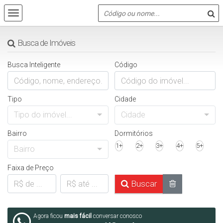
Busca de Imóveis
Busca Inteligente
Código
Tipo
Cidade
Tipo do imóvel...
Cidade
Bairro
Dormitórios
1+
2+
3+
4+
5+
Bairro
Faixa de Preço
Buscar
Agora ficou
mais fácil
conversar conosco