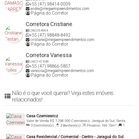
+55 (47) 98414-0009
andre@megaempreendimentos.com
Página do Corretor
Corretora Cristiane
CRECI
64964
+55 (47) 98848-8492
cristiane@megaempreendimentos.com
Página do Corretor
Corretora Vanessa
CRECI
47.848
+55 (47) 98866-5857
vanessa@megaempreendimentos.com
Página do Corretor
Não é o que você queria? Veja estes imóveis
relacionados!
Casa Czerniewicz
Valor de Venda
R$
1.298.000
Czerniewicz, Jaraguá do Sul, Santa
3
Dormitório(s)
,
3
Banheiro(s)
,
Privativo:
196
.70
m²
,
1
Catarina, Brasil
Suíte(s)
,
2
Vaga(s)
,
Terreno:
886
.30
m²
,
Comprimento:
Casa Residencial / Comercial - Centro - Jaraguá do Sul
25
.00
m
,
Fundos:
35
.00
m
,
Frente:
35
.00
m