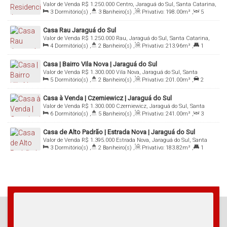
Valor de Venda
R$
1.250.000
Centro, Jaraguá do Sul, Santa Catarina,
3
Dormitório(s)
,
3
Banheiro(s)
,
Privativo:
198
.00
m²
,
5
Brasil
Sala(s)
,
1
Suíte(s)
,
1
Vaga(s)
,
Terreno:
427
.00
m²
,
Frente:
Casa Rau Jaraguá do Sul
14
.00
m
Valor de Venda
R$
1.250.000
Rau, Jaraguá do Sul, Santa Catarina,
4
Dormitório(s)
,
2
Banheiro(s)
,
Privativo:
213
.96
m²
,
1
Brasil
Suíte(s)
,
3
Vaga(s)
,
Terreno:
1435
.50
m²
Casa | Bairro Vila Nova | Jaraguá do Sul
Valor de Venda
R$
1.300.000
Vila Nova, Jaraguá do Sul, Santa
5
Dormitório(s)
,
2
Banheiro(s)
,
Privativo:
201
.00
m²
,
2
Catarina, Brasil
Vaga(s)
,
Terreno:
454
.89
m²
Casa à Venda | Czerniewicz | Jaraguá do Sul
Valor de Venda
R$
1.300.000
Czerniewicz, Jaraguá do Sul, Santa
6
Dormitório(s)
,
5
Banheiro(s)
,
Privativo:
241
.00
m²
,
3
Catarina, Brasil
Sala(s)
,
2
Suíte(s)
,
2
Vaga(s)
,
Terreno:
406
.00
m²
Casa de Alto Padrão | Estrada Nova | Jaraguá do Sul
Valor de Venda
R$
1.395.000
Estrada Nova, Jaraguá do Sul, Santa
3
Dormitório(s)
,
2
Banheiro(s)
,
Privativo:
183
.82
m²
,
1
Catarina, Brasil
Suíte(s)
,
2
Vaga(s)
,
Terreno:
350
.00
m²