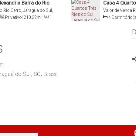
exandria Barra do Rio
Casa 4 Quarto
o Rio Cerro, Jaraguá do Sul,
Valor de Venda
R
Santa Catarina, B
Privativo:
210
.22
m²
,
1
4
Dormitório(s
Terreno:
416
.70
m²
Sala(s)
,
2
Suít
D
s
om
aguá do Sul, SC, Brasil