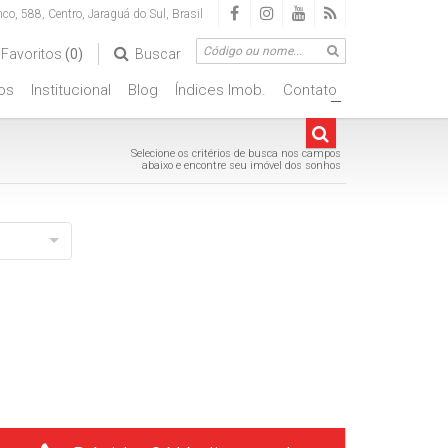
nco
,
588
,
Centro
,
Jaraguá do Sul
,
Brasil
Favoritos
(0)
Buscar
os
Institucional
Blog
Índices Imob.
Contato
+
Selecione os critérios de busca nos campos
abaixo e encontre seu imóvel dos sonhos