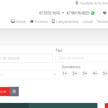
Rua Barão do Rio Bra
47 3372-1616
47 99176-9323
Home
Prontos
Lançamentos
Litoral
Terren
Tipo
Tipo do imóvel...
Dormitórios
1+
2+
3+
4+
5+
ro
car