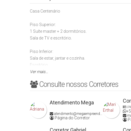
Casa Centenário
Piso Superior:
1 Suíte master + 2 dormitórios.
Sala de TV e escritório.
Piso Inferior:
Sala de estar, jantar e cozinha.
Escritório.
Área de festas com amplo pergolado.
Ver mais...
Gramado com espaço para piscina.
Consulte nossos Corretores
Área construída: Casa (204,00m²) + Área de festas (1
Cor
Atendimento Mega
Aceita Permuta por imóvel de menor valor, casa térrea
CR
+5
atendimento@megaempreendimentos.com
ma
Página do Corretor
Pá
Corretor Gabriel
Cor