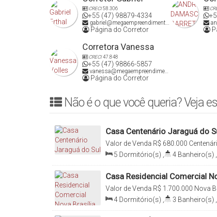
CRECI
58.306
CR
+55 (47) 98879-4334
+5
gabriel@megaempreendimentos.com
an
Página do Corretor
Pá
Corretora Vanessa
CRECI
47.848
+55 (47) 98866-5857
vanessa@megaempreendimentos.com
Página do Corretor
Não é o que você queria? Veja es
Casa Centenário Jaraguá do S
Valor de Venda
R$
680.000
Centenári
Catarina, Brasil
5
Dormitório(s)
,
4
Banheiro(s)
,
Sala(s)
,
3
Vaga(s)
,
Terreno:
37
28
.50
m
,
Frente:
14
.50
m
Casa Residencial Comercial No
Valor de Venda
R$
1.700.000
Nova Br
Catarina, Brasil
4
Dormitório(s)
,
3
Banheiro(s)
,
Suíte(s)
,
3
Vaga(s)
,
Terreno:
68
Frente:
17
.00
m
,
Lado Direito:
38
.5