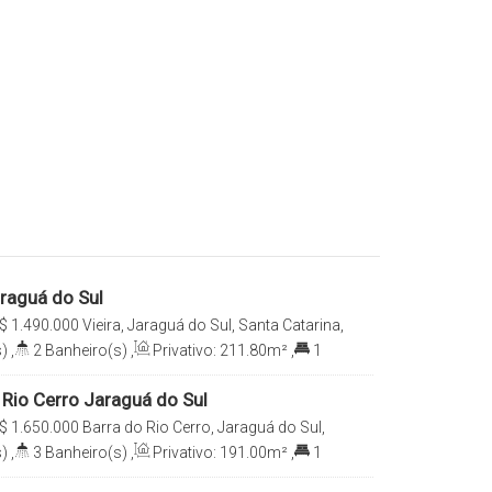
araguá do Sul
$
1.490.000
Vieira, Jaraguá do Sul, Santa Catarina,
)
,
2
Banheiro(s)
,
Privativo:
211
.80
m²
,
1
a(s)
,
Terreno:
525
.00
m²
,
Comprimento:
s:
20
.00
m
,
Frente:
15
.00
m
 Rio Cerro Jaraguá do Sul
$
1.650.000
Barra do Rio Cerro, Jaraguá do Sul,
rasil
)
,
3
Banheiro(s)
,
Privativo:
191
.00
m²
,
1
no:
685
.52
m²
,
Frente:
27
.00
m