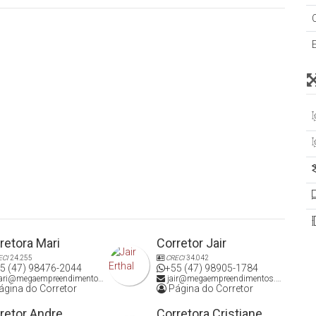
20m²)
retora Mari
Corretor Jair
, apartamento de menor valor ou terreno.
ECI
24.255
CRECI
34.042
5 (47) 98476-2044
+55 (47) 98905-1784
ri@megaempreendimentos.com
jair@megaempreendimentos.com
gina do Corretor
Página do Corretor
retor Andre
Corretora Cristiane