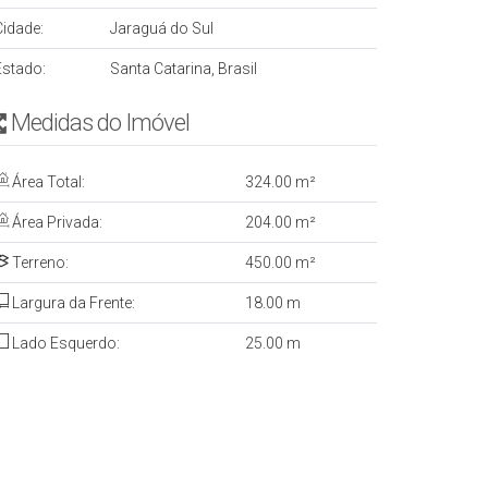
Cidade:
Jaraguá do Sul
Estado:
Santa Catarina, Brasil
Medidas do Imóvel
Área Total:
324
.00
m²
Área Privada:
204
.00
m²
Terreno:
450
.00
m²
Largura da Frente:
18
.00
m
Lado Esquerdo:
25
.00
m