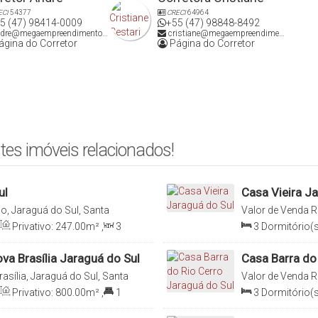
ECI
54377
CRECI
64964
5 (47) 98414-0009
+55 (47) 98848-8492
dre@megaempreendimentos.com
cristiane@megaempreendimentos.com
gina do Corretor
Página do Corretor
tes imóveis relacionados!
ul
Casa Vieira J
o, Jaraguá do Sul, Santa
Valor de Venda
R
Brasil
Privativo:
247
.00
m²
,
3
3
Dormitório(s
1
.00
m²
,
Comprimento:
Suíte(s)
,
2
Vag
30
.00
m
,
Fundo
va Brasília Jaraguá do Sul
Casa Barra do
asília, Jaraguá do Sul, Santa
Valor de Venda
R
Santa Catarina, B
Privativo:
800
.00
m²
,
1
3
Dormitório(s
7
.60
m²
,
Fundos:
20
.00
m
,
Suíte(s)
,
Terre
0
m
,
Lado Esquerdo:
42
.50
m