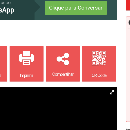
nosco
Clique para Conversar
sApp
Compartilhar
s
Imprimir
QR Code