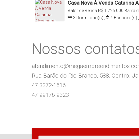
Casa Nova Á Venda Catarina Al
Cerro Jaraguá do Sul
Valor de Venda
R$
1.725.000
Barra d
Santa Catarina, Brasil
3
Dormitório(s)
,
4
Banheiro(s)
,
Sala(s)
,
3
Suíte(s)
,
2
Vaga(s)
,
Nossos contato
atendimento@megaempreendimentos.c
Rua Barão do Rio Branco, 588, Centro, Jar
47 3372-1616
47 99176-9323