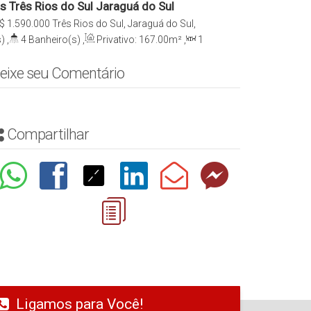
s Três Rios do Sul Jaraguá do Sul
$
1.590.000
Três Rios do Sul, Jaraguá do Sul,
rasil
)
,
4
Banheiro(s)
,
Privativo:
167
.00
m²
,
1
e(s)
,
2
Vaga(s)
,
Terreno:
357
.50
m²
eixe seu Comentário
Compartilhar
Ligamos para Você!