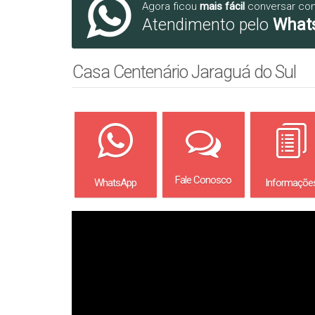
Agora ficou
mais fácil
conversar co
Atendimento pelo
What
Casa Centenário Jaraguá do Sul
Fale Conosco
WhatsApp
Informaçõe