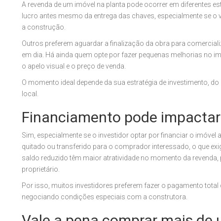
A revenda de um imóvel na planta pode ocorrer em diferentes es
lucro antes mesmo da entrega das chaves, especialmente se o v
a construção.
Outros preferem aguardar a finalização da obra para comercia
em dia. Há ainda quem opte por fazer pequenas melhorias no i
o apelo visual e o preço de venda.
O momento ideal depende da sua estratégia de investimento, 
local.
Financiamento pode impactar
Sim, especialmente se o investidor optar por financiar o imóvel
quitado ou transferido para o comprador interessado, o que e
saldo reduzido têm maior atratividade no momento da revenda,
proprietário.
Por isso, muitos investidores preferem fazer o pagamento total 
negociando condições especiais com a construtora.
Vale a pena comprar mais de