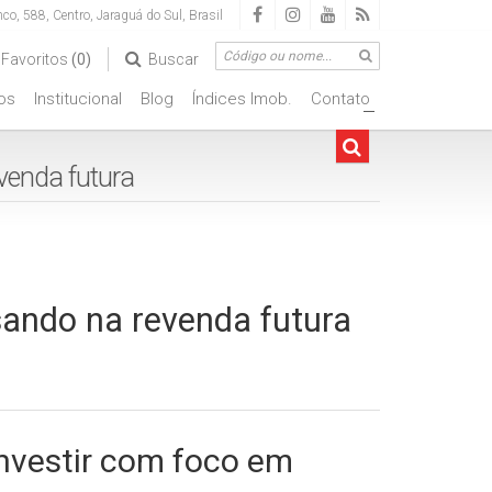
nco
,
588
,
Centro
,
Jaraguá do Sul
,
Brasil
Favoritos
(0)
Buscar
os
Institucional
Blog
Índices Imob.
Contato
+
venda futura
ando na revenda futura
investir com foco em