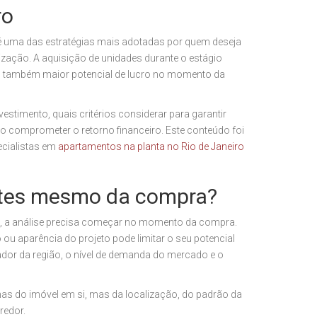
ro
 uma das estratégias mais adotadas por quem deseja
ização. A aquisição de unidades durante o estágio
as também maior potencial de lucro no momento da
estimento, quais critérios considerar para garantir
 não comprometer o retorno financeiro.
Este conteúdo foi
ecialistas em
apartamentos na planta no Rio de Janeiro
ntes mesmo da compra?
uro, a análise precisa começar no momento da compra.
u aparência do projeto pode limitar o seu potencial
ador da região, o nível de demanda do mercado e o
as do imóvel em si, mas da localização, do padrão da
redor.