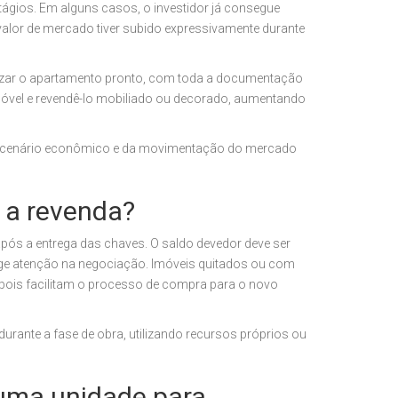
tágios. Em alguns casos, o investidor já consegue
alor de mercado tiver subido expressivamente durante
lizar o apartamento pronto, com toda a documentação
móvel e revendê-lo mobiliado ou decorado, aumentando
do cenário econômico e da movimentação do mercado
 a revenda?
 após a entrega das chaves. O saldo devedor deve ser
xige atenção na negociação. Imóveis quitados ou com
 pois facilitam o processo de compra para o novo
durante a fase de obra, utilizando recursos próprios ou
 uma unidade para