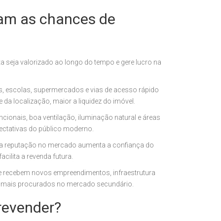
tam as chances de
a seja valorizado ao longo do tempo e gere lucro na
, escolas, supermercados e vias de acesso rápido
a localização, maior a liquidez do imóvel.
ionais, boa ventilação, iluminação natural e áreas
ctativas do público moderno.
a reputação no mercado aumenta a confiança do
cilita a revenda futura.
e recebem novos empreendimentos, infraestrutura
ão mais procurados no mercado secundário.
revender?