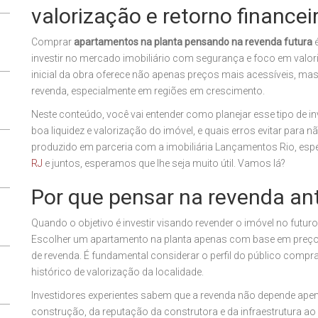
valorização e retorno financei
Comprar
apartamentos na planta pensando na revenda futura
é
investir no mercado imobiliário com segurança e foco em valor
inicial da obra oferece não apenas preços mais acessíveis, m
revenda, especialmente em regiões em crescimento.
Neste conteúdo, você vai entender como planejar esse tipo de inv
boa liquidez e valorização do imóvel, e quais erros evitar para
produzido em parceria com a imobiliária Lançamentos Rio, esp
RJ
e juntos, esperamos que lhe seja muito útil. Vamos lá?
Por que pensar na revenda a
Quando o objetivo é investir visando revender o imóvel no fut
Escolher um apartamento na planta apenas com base em preço o
de revenda. É fundamental considerar o perfil do público compr
histórico de valorização da localidade.
Investidores experientes sabem que a revenda não depende apen
construção, da reputação da construtora e da infraestrutura ao 