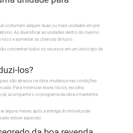
ital costumam adquirir duas ou mais unidades em pré-
retorno. Ao diversificar as unidades dentro do mesmo
o risco e aumentar as chances de lucro.
não concentrar todos os recursos em um único tipo de
duzi-los?
cipais são atrasos na obra, mudança nas condições
cado. Para minimizar esses riscos, escolha
o local, acompanhe o cronograma da obra e mantenha
rar alguns meses após a entrega do imóvel pode
rcado estiver aquecido.
segredo da boa revenda