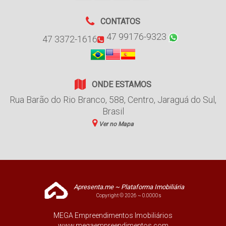
CONTATOS
47 99176-9323
47 3372-1616
ONDE ESTAMOS
Rua Barão do Rio Branco
,
588
,
Centro
,
Jaraguá do Sul
,
Brasil
Ver no Mapa
Apresenta.me ~ Plataforma Imobiliária
Copyright © 2026 ~ 0.0000s
MEGA Empreendimentos Imobiliários
www.megaempreendimentos.com