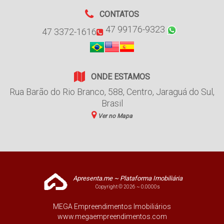
CONTATOS
47 99176-9323
47 3372-1616
ONDE ESTAMOS
Rua Barão do Rio Branco
,
588
,
Centro
,
Jaraguá do Sul
,
Brasil
Ver no Mapa
Apresenta.me ~ Plataforma Imobiliária
Copyright © 2026 ~ 0.0000s
MEGA Empreendimentos Imobiliários
www.megaempreendimentos.com