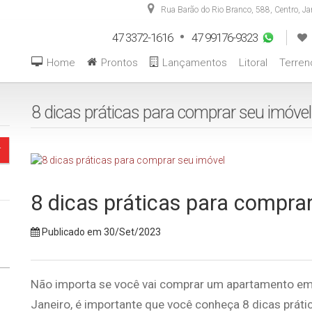
Rua Barão do Rio Branco
,
588
,
Centro
,
Ja
47 3372-1616
47 99176-9323
Home
Prontos
Lançamentos
Litoral
Terren
8 dicas práticas para comprar seu imóvel
8 dicas práticas para compra
Publicado em 30/Set/2023
Não importa se você vai comprar um apartamento em 
Janeiro, é importante que você conheça 8 dicas práti