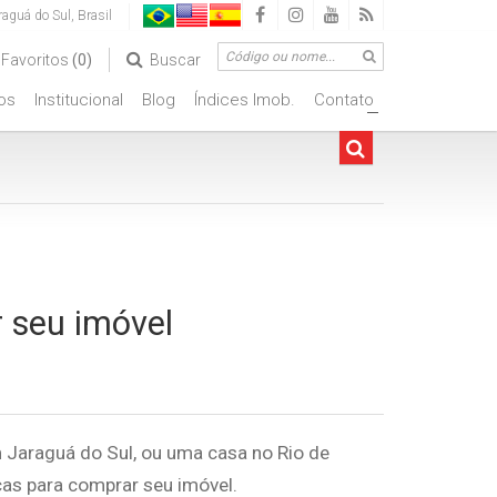
raguá do Sul
,
Brasil
Favoritos
(0)
Buscar
os
Institucional
Blog
Índices Imob.
Contato
+
r seu imóvel
Jaraguá do Sul, ou uma casa no Rio de
cas para comprar seu imóvel.