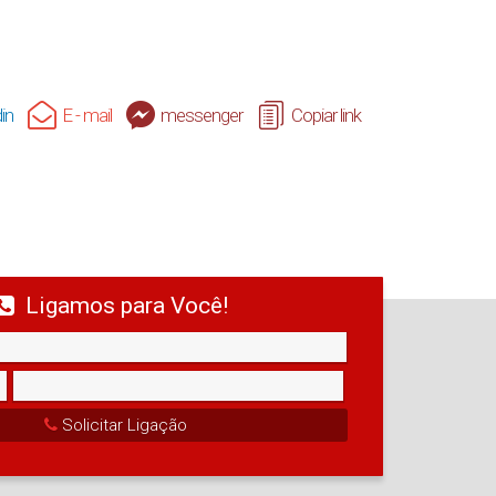
in
E - mail
messenger
Copiar link
Ligamos para Você!
Solicitar Ligação