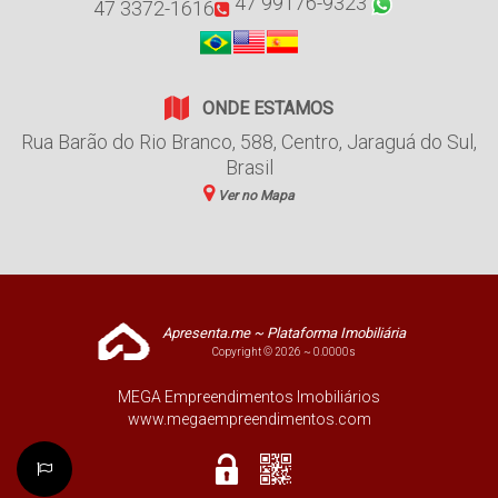
47 99176-9323
47 3372-1616
ONDE ESTAMOS
Rua Barão do Rio Branco
,
588
,
Centro
,
Jaraguá do Sul
,
Brasil
Ver no Mapa
Apresenta.me ~ Plataforma Imobiliária
Copyright © 2026 ~ 0.0000s
MEGA Empreendimentos Imobiliários
www.megaempreendimentos.com