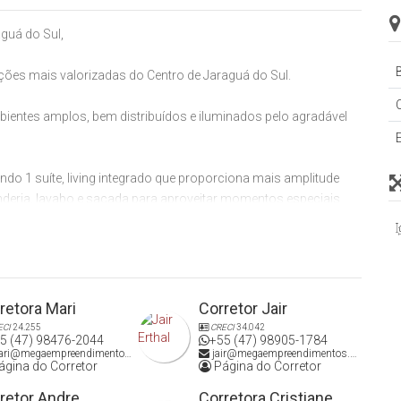
guá do Sul,
B
ões mais valorizadas do Centro de Jaraguá do Sul.
ientes amplos, bem distribuídos e iluminados pelo agradável
ndo 1 suíte, living integrado que proporciona mais amplitude
anderia, lavabo e sacada para aproveitar momentos especiais
ais, garantindo mais comodidade no dia a dia.
l de entrada mobiliado e decorado, elevador, espaço de
retora Mari
Corretor Jair
ndo conforto e lazer para toda a família.
ECI
24.255
CRECI
34.042
5 (47) 98476-2044
+55 (47) 98905-1784
ri@megaempreendimentos.com
jair@megaempreendimentos.com
 de vida, localização diferenciada e um imóvel pronto para
gina do Corretor
Página do Corretor
retor Andre
Corretora Cristiane