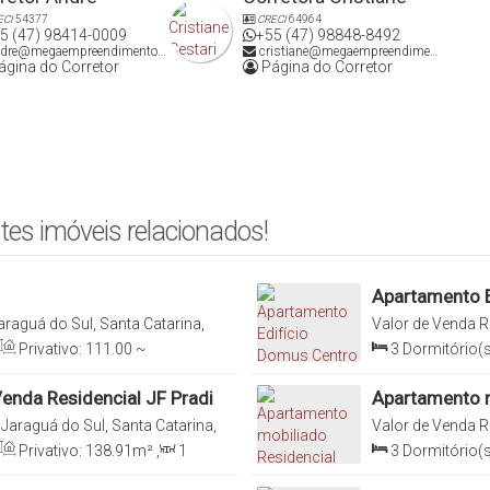
ECI
54377
CRECI
64964
 de apartamento até R$ 650mil.
5 (47) 98414-0009
+55 (47) 98848-8492
dre@megaempreendimentos.com
cristiane@megaempreendimentos.com
gina do Corretor
Página do Corretor
tes imóveis relacionados!
Apartamento E
araguá do Sul, Santa Catarina,
Valor de Venda
R
Brasil
Privativo:
111
.00
~
3
Dormitório(s
s)
,
Total:
183
.00
m²
,
2
Sala(s)
,
1
Suít
enda Residencial JF Pradi
Apartamento m
Centro - Jara
 Jaraguá do Sul, Santa Catarina,
Valor de Venda
R
Brasil
Privativo:
138
.91
m²
,
1
3
Dormitório(s
3
m²
,
2
Vaga(s)
Suíte(s)
,
2
Vag