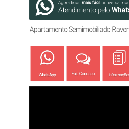
Agora ficou
mais fácil
conversar co
Atendimento pelo
What
Apartamento Semimobiliado Raven
Fale Conosco
WhatsApp
Informaçõe