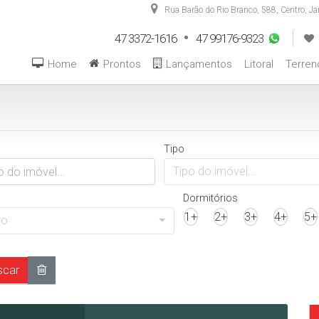
Rua Barão do Rio Branco
,
588
,
Centro
,
Ja
47 3372-1616
47 99176-9323
Home
Prontos
Lançamentos
Litoral
Terren
Tipo
Tipo do imóvel...
Dormitórios
1+
2+
3+
4+
5+
ro
car