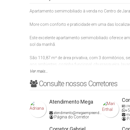
Apartamento semimobiliado à venda no Centro de Jara
More com conforto e praticidade em uma das localizaç
Este excelente apartamento semimobiliado oferece amb
sol da manhã.
São 110,87 m² de área privativa, com 3 dormitórios, se
aos ambientes, cozinha funcional, churrasqueira, lav
com a família e amigos.
Ver mais...
Consulte nossos Corretores
O imóvel conta ainda com 2 vagas de garagem individu
O residencial oferece uma estrutura completa, com hal
Cor
Atendimento Mega
convivência, salão de festas e playground, proporciona
CR
+5
atendimento@megaempreendimentos.com
ma
Página do Corretor
Uma excelente oportunidade para quem busca qualidade
Pá
morar.
Corretor Gabriel
Cor