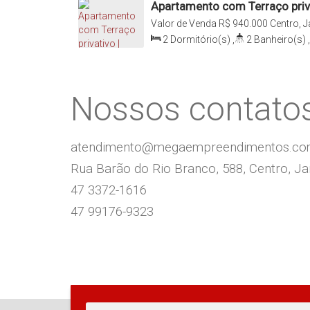
Apartamento com Terraço priva
Sul
Valor de Venda
R$
940.000
Centro, J
Brasil
2
Dormitório(s)
,
2
Banheiro(s)
,
Suíte(s)
,
Total:
138
.79
m²
,
1
Vag
Nossos contato
atendimento@megaempreendimentos.c
Rua Barão do Rio Branco, 588, Centro, Jar
47 3372-1616
47 99176-9323