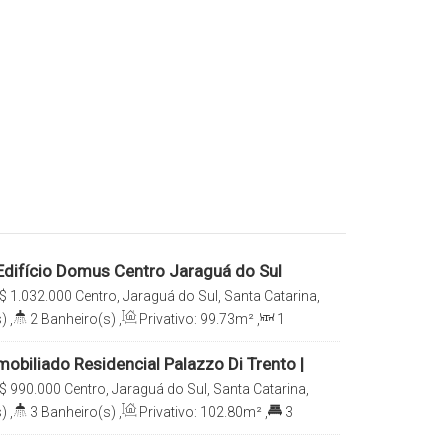
difício Domus Centro Jaraguá do Sul
$
1.032.000
Centro, Jaraguá do Sul, Santa Catarina,
)
,
2
Banheiro(s)
,
Privativo:
99
.73
m²
,
1
e(s)
,
Total:
156
.57
m²
,
2
Vaga(s)
obiliado Residencial Palazzo Di Trento |
guá do Sul
$
990.000
Centro, Jaraguá do Sul, Santa Catarina,
)
,
3
Banheiro(s)
,
Privativo:
102
.80
m²
,
3
a(s)