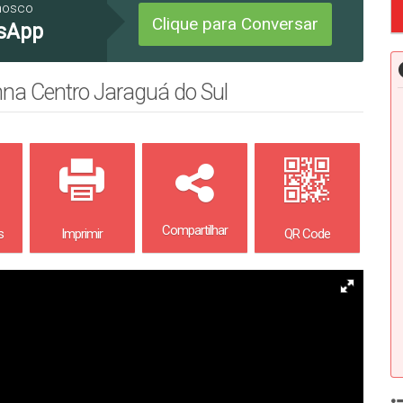
nosco
Clique para Conversar
sApp
na Centro Jaraguá do Sul
Compartilhar
s
Imprimir
QR Code