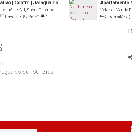
tivo | Centro | Jaraguá do
Apartamento Mo
Jaraguá do Su
araguá do Sul, Santa Catarina,
Valor de Venda
R
Brasil
Privativo:
87
.86
m²
,
1
3
Dormitório(s
a(s)
Suíte(s)
,
2
Vag
D
s
om
aguá do Sul, SC, Brasil