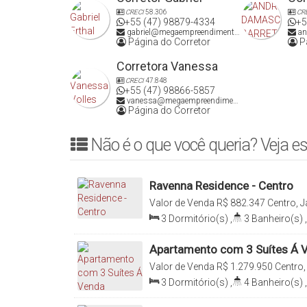
CRECI
58.306
CR
Imóvel disponível para financiamento e avalia permuta
+55 (47) 98879-4334
+5
gabriel@megaempreendimentos.com
an
Página do Corretor
Pá
Agende sua visita e venha conhecer!
Corretora Vanessa
CRECI
47.848
+55 (47) 98866-5857
vanessa@megaempreendimentos.com
Página do Corretor
Não é o que você queria? Veja es
Ravenna Residence - Centro
Valor de Venda
R$
882.347
Centro, J
Brasil
3
Dormitório(s)
,
3
Banheiro(s)
,
11100
.00
m²
,
1
Sala(s)
,
1
Suíte(
Vaga(s)
Apartamento com 3 Suítes Á V
Centro Jaraguá do Sul
Valor de Venda
R$
1.279.950
Centro,
Brasil
3
Dormitório(s)
,
4
Banheiro(s)
,
Sala(s)
,
3
Suíte(s)
,
Total:
205
.1