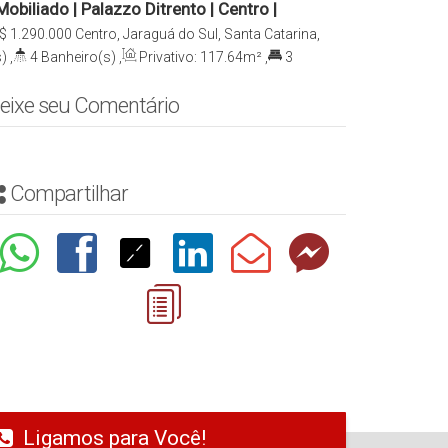
biliado | Palazzo Ditrento | Centro |
l
$
1.290.000
Centro, Jaraguá do Sul, Santa Catarina,
)
,
4
Banheiro(s)
,
Privativo:
117
.64
m²
,
3
a(s)
eixe seu Comentário
Compartilhar
Ligamos para Você!