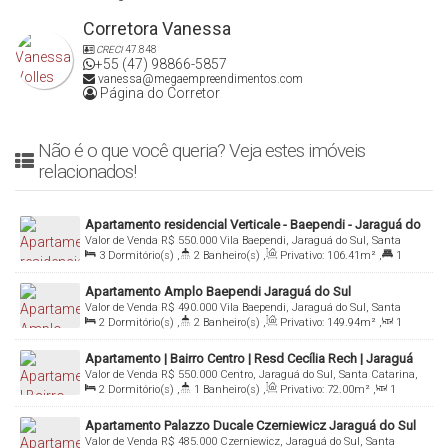
Corretora Vanessa
CRECI
47.848
+55 (47) 98866-5857
vanessa@megaempreendimentos.com
Página do Corretor
Não é o que você queria? Veja estes imóveis
relacionados!
Apartamento residencial Verticale - Baependi - Jaraguá do
Valor de Venda
R$
550.000
Vila Baependi, Jaraguá do Sul, Santa
Sul
3
Dormitório(s)
,
2
Banheiro(s)
,
Privativo:
106
.41
m²
,
1
Catarina, Brasil
Suíte(s)
,
Total:
118
.98
m²
,
1
Vaga(s)
Apartamento Amplo Baependi Jaraguá do Sul
Valor de Venda
R$
490.000
Vila Baependi, Jaraguá do Sul, Santa
2
Dormitório(s)
,
2
Banheiro(s)
,
Privativo:
149
.94
m²
,
1
Catarina, Brasil
Sala(s)
,
1
Suíte(s)
,
Total:
187
.04
m²
,
2
Vaga(s)
Apartamento | Bairro Centro | Resd Cecília Rech | Jaraguá
Valor de Venda
R$
550.000
Centro, Jaraguá do Sul, Santa Catarina,
do Sul
2
Dormitório(s)
,
1
Banheiro(s)
,
Privativo:
72
.00
m²
,
1
Brasil
Sala(s)
,
1
Suíte(s)
,
Total:
94
.86
m²
,
1
Vaga(s)
Apartamento Palazzo Ducale Czerniewicz Jaraguá do Sul
Valor de Venda
R$
485.000
Czerniewicz, Jaraguá do Sul, Santa