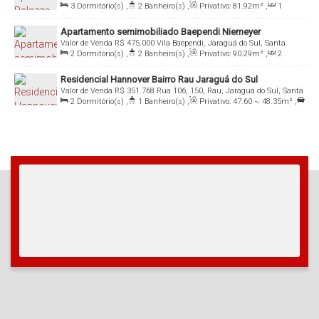
3
Dormitório(s)
,
2
Banheiro(s)
,
Privativo:
81
.92
m²
,
1
Catarina, Brasil
Sala(s)
,
1
Suíte(s)
,
Total:
95
.96
m²
,
1
Vaga(s)
Apartamento semimobiliado Baependi Niemeyer
Valor de Venda
R$
475.000
Vila Baependi, Jaraguá do Sul, Santa
2
Dormitório(s)
,
2
Banheiro(s)
,
Privativo:
90
.29
m²
,
2
Catarina, Brasil
Sala(s)
,
1
Suíte(s)
,
Total:
130
.27
m²
,
1
Vaga(s)
Residencial Hannover Bairro Rau Jaraguá do Sul
Valor de Venda
R$
351.768
Rua 106, 150, Rau, Jaraguá do Sul, Santa
2
Dormitório(s)
,
1
Banheiro(s)
,
Privativo:
47
.60
~ 48
.35
m²
,
Catarina, Brasil
1
Vaga(s)