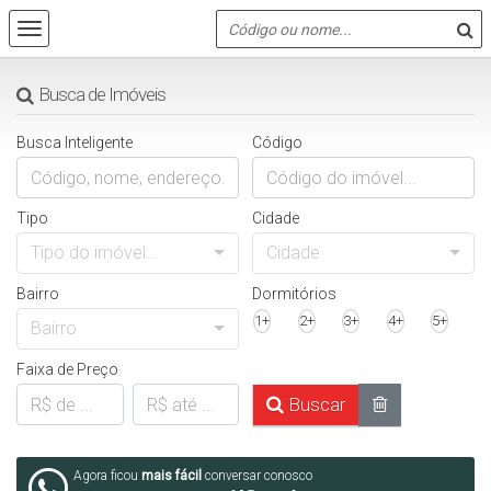
Busca de Imóveis
Busca Inteligente
Código
Tipo
Cidade
Tipo do imóvel...
Cidade
Bairro
Dormitórios
1+
2+
3+
4+
5+
Bairro
Faixa de Preço
Buscar
Agora ficou
mais fácil
conversar conosco