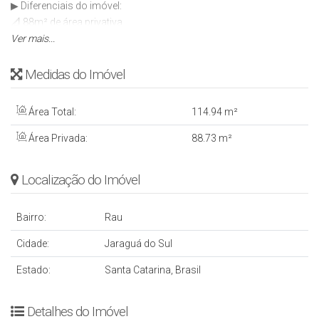
▶ Diferenciais do imóvel:
📐 88m² de área privativa
🛏 3 dormitórios sendo 1 Suíte.
Ver mais...
🚿 Banheiro social.
🛋 Sala de estar e jantar integradas.
Medidas do Imóvel
🧺 Lavanderia separada.
🚗 1 vaga de garagem.
Área Total:
114
.94
m²
🔥 Sacada grande com Churrasqueira.
Área Privada:
88
.73
m²
🏢 Condomínio:
✔ Poucos apartamentos – Sem Elevador.
Localização do Imóvel
➡ GOSTOU? Entre em contato e agende uma visita!
Bairro:
Rau
Cidade:
Jaraguá do Sul
Estado:
Santa Catarina, Brasil
Detalhes do Imóvel