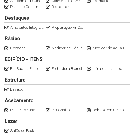
Academia de Ginástica
Conveniência 24h
Farmácia
Posto de Gasolina
Restaurante
Destaques
Ambientes Integrados
Preparação Ar Condicionado Split
Básico
Elevador
Medidor de Gás Individual
Medidor de Água Individual
EDIFÍCIO - ITENS
Em Rua de Pouco Movimento
Fechadura Biométrica
Infraestrutura para Água Quente
Estrutura
Lavabo
Acabamento
Piso Porcelanatto
Piso Vinílico
Rebaixo em Gesso
Lazer
Salão de Festas