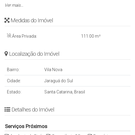
▪️ 2 vagas de garagem lado a lado 🚗🚗
Ver mais...
▪️ Preparação para água quente
Medidas do Imóvel
🔐 Tecnologia e segurança que fazem a diferença:
Área Privada:
111
.00
m²
✔️ Fechadura biométrica
✔️ Acesso facial nas áreas comuns
Localização do Imóvel
Um imóvel moderno, funcional e pronto para receber o seu
Bairro:
Vila Nova
projeto de vida.
Cidade:
Jaraguá do Sul
📩 Nos chame e venha conhecer de perto essa oportunidade.
Estado:
Santa Catarina, Brasil
Detalhes do Imóvel
Serviços Próximos