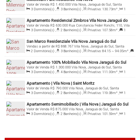
Valor de Venda
R$
1.450.000
Vila Nova, Jaraguá do Sul, Santa
3
Dormitório(s)
,
3
Banheiro(s)
,
Privativo:
130
.73
m²
,
1
Catarina, Brasil
Sala(s)
,
3
Suíte(s)
,
Total:
182
.60
m²
,
2
Vaga(s)
Apartamento Residencial Zimbros Vila Nova Jaraguá do
Valor de Venda
R$
630.000
Rua Constancia Feder Ronchi, 110, Vila
Sul
3
Dormitório(s)
,
2
Banheiro(s)
,
Privativo:
107
.58
m²
,
1
Nova, Jaraguá do Sul, Santa Catarina, Brasil
Suíte(s)
,
Total:
176
.12
m²
,
2
Vaga(s)
San Marco Residenziale Vila Nova Jaraguá do Sul
Vendas a partir de
R$
868.767
Vila Nova, Jaraguá do Sul, Santa
2
Dormitório(s)
,
3
Banheiro(s)
,
Privativo:
84
.15
~ 94
.05
m²
,
Catarina, Brasil
2
Suíte(s)
,
1 ~ 2
Vaga(s)
Apartamento 100% Mobiliado Vila Nova Jaraguá do Sul
Valor de Venda
R$
1.300.000
Vila Nova, Jaraguá do Sul, Santa
3
Dormitório(s)
,
4
Banheiro(s)
,
Privativo:
111
.00
m²
,
1
Catarina, Brasil
Sala(s)
,
3
Suíte(s)
,
2
Vaga(s)
Apartamento | Vila Nova | Saint Moritz
Valor de Venda
R$
790.000
Vila Nova, Jaraguá do Sul, Santa
3
Dormitório(s)
,
2
Banheiro(s)
,
Privativo:
119
.08
m²
,
1
Catarina, Brasil
Sala(s)
,
1
Suíte(s)
,
Total:
166
.50
m²
,
2
Vaga(s)
Apartamento Semimobiliado | Vila Nova | Jaraguá do Sul
Valor de Venda
R$
875.000
Vila Nova, Jaraguá do Sul, Santa
3
Dormitório(s)
,
2
Banheiro(s)
,
Privativo:
101
.59
m²
,
1
Catarina, Brasil
Sala(s)
,
1
Suíte(s)
,
2
Vaga(s)