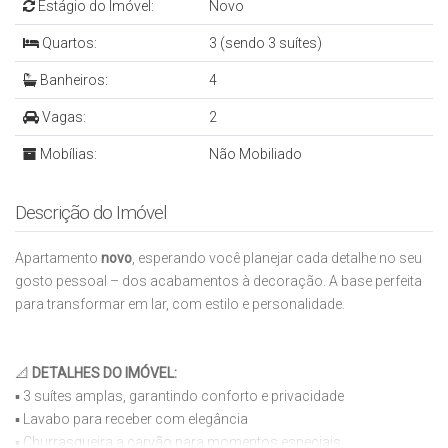
Estágio do Imóvel:
Novo
Quartos:
3 (sendo 3 suítes)
Banheiros:
4
Vagas:
2
Mobílias:
Não Mobiliado
Descrição do Imóvel
Apartamento
novo
, esperando você planejar cada detalhe no seu
gosto pessoal – dos acabamentos à decoração. A base perfeita
para transformar em lar, com estilo e personalidade.
📐
DETALHES DO IMÓVEL:
▪️ 3 suítes amplas, garantindo conforto e privacidade
▪️ Lavabo para receber com elegância
▪️ Churrasqueira a carvão para momentos especiais