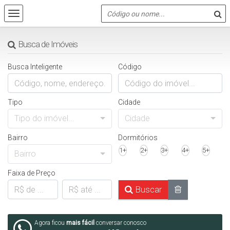
Busca de Imóveis
Busca Inteligente
Código
Tipo
Cidade
Tipo do imóvel...
Cidade
Bairro
Dormitórios
1+
2+
3+
4+
5+
Bairro
Faixa de Preço
Buscar
Agora ficou
mais fácil
conversar conosco