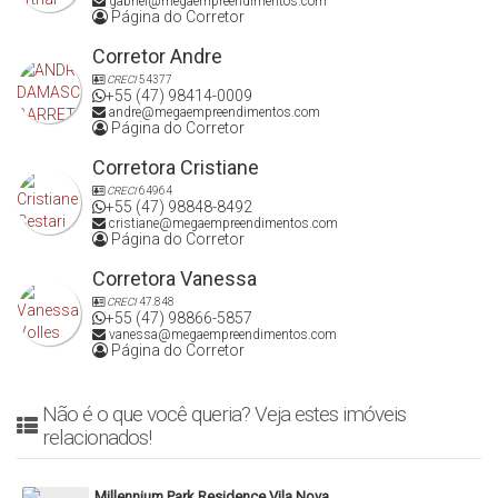
gabriel@megaempreendimentos.com
Página do Corretor
Corretor Andre
CRECI
54377
+55 (47) 98414-0009
andre@megaempreendimentos.com
Página do Corretor
Corretora Cristiane
CRECI
64964
+55 (47) 98848-8492
cristiane@megaempreendimentos.com
Página do Corretor
Corretora Vanessa
CRECI
47.848
+55 (47) 98866-5857
vanessa@megaempreendimentos.com
Página do Corretor
Não é o que você queria? Veja estes imóveis
relacionados!
Millennium Park Residence Vila Nova