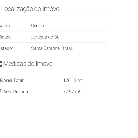
Localização do Imóvel
airro:
Centro
Cidade:
Jaraguá do Sul
Estado:
Santa Catarina, Brasil
Medidas do Imóvel
Área Total:
126
.12
m²
Área Privada:
77
.97
m²