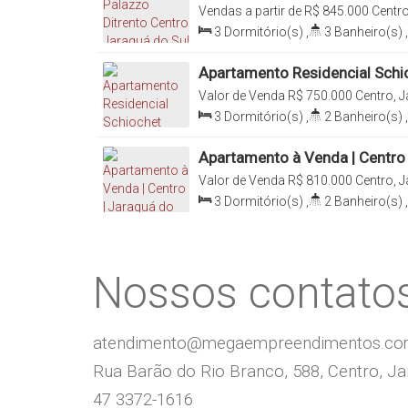
Vendas a partir de
R$
845.000
Centro
Catarina, Brasil
3
Dormitório(s)
,
3
Banheiro(s)
,
Suíte(s)
,
Total:
137
.50
m²
,
2
Vag
Apartamento Residencial Schi
Sul
Valor de Venda
R$
750.000
Centro, J
Brasil
3
Dormitório(s)
,
2
Banheiro(s)
,
Sala(s)
,
1
Suíte(s)
,
Total:
185
.0
Apartamento à Venda | Centro |
2
Valor de Venda
R$
810.000
Centro, J
Brasil
3
Dormitório(s)
,
2
Banheiro(s)
,
Sala(s)
,
1
Suíte(s)
,
Total:
148
.1
Nossos contato
atendimento@megaempreendimentos.c
Rua Barão do Rio Branco, 588, Centro, Jar
47 3372-1616