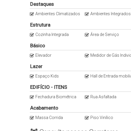
Salão de festas totalmente mobiliado pronto para 
Destaques
Brinquedoteca equipada para a alegria das criança
Ambientes Climatizados
Ambientes Integrados
Localizado em uma rua calma e residencial, mas a po
Centro de Jaraguá do Sul.
Estrutura
Cozinha Integrada
Área de Serviço
Básico
Elevador
Medidor de Gás Indivi
Lazer
Espaço Kids
Hall de Entrada mobil
EDIFÍCIO - ITENS
Fechadura Biométrica
Rua Asfaltada
Acabamento
Massa Corrida
Piso Vinílico