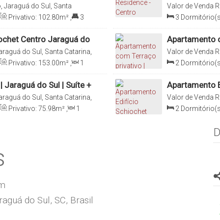
, Jaraguá do Sul, Santa
Valor de Venda
R
Brasil
Privativo:
102
.80
m²
,
3
3
Dormitório(s
a(s)
11100
.00
m²
,
Vaga(s)
ochet Centro Jaraguá do
Apartamento c
Sul
araguá do Sul, Santa Catarina,
Valor de Venda
R
Brasil
Privativo:
153
.00
m²
,
1
2
Dormitório(s
0
m²
,
1
Vaga(s)
Suíte(s)
,
Total:
 Jaraguá do Sul | Suíte +
Apartamento E
araguá do Sul, Santa Catarina,
Valor de Venda
R
Brasil
Privativo:
75
.98
m²
,
1
2
Dormitório(s
0
m²
,
2
Vaga(s)
Sala(s)
,
2
Suít
D
s
om
aguá do Sul, SC, Brasil