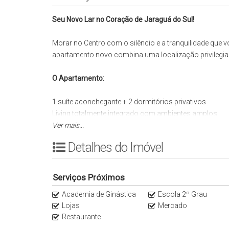
Seu Novo Lar no Coração de Jaraguá do Sul!
Morar no Centro com o silêncio e a tranquilidade que 
apartamento novo combina uma localização privilegia
O Apartamento:
1 suíte aconchegante + 2 dormitórios privativos
Living totalmente integrado com ambientes amplos
100% piso Vinílico
Ver mais...
Janelas com persianas embutidas já instaladas
Detalhes do Imóvel
2 vagas de garagem amplas e de fácil manobra.
Box depósito privativo para guardar seus pertences
Fechadura biométrica
Serviços Próximos
Academia de Ginástica
Escola 2º Grau
O Empreendimento:
Lojas
Mercado
Prédio moderno equipado com elevador
Restaurante
Hall social elegantemente mobiliado e decorado