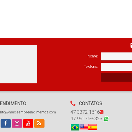
Nome:
Telefone:
ENDIMENTO
CONTATOS
47 3372-1616
ento@megaempreendimentos.com
47 99176-9323