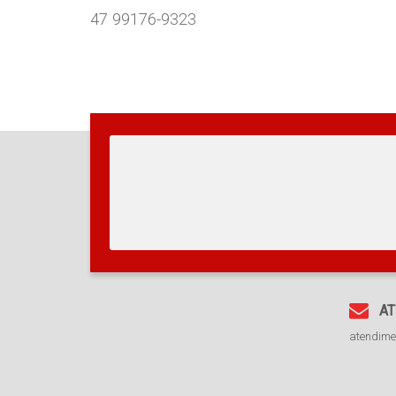
47 99176-9323
AT
atendim