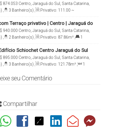
$
874.053
Centro, Jaraguá do Sul, Santa Catarina,
)
,
3
Banheiro(s)
,
Privativo:
111
.00
~
1
Sala(s)
,
1
Suíte(s)
,
Total:
183
.00
m²
,
2
om Terraço privativo | Centro | Jaraguá do
$
940.000
Centro, Jaraguá do Sul, Santa Catarina,
)
,
2
Banheiro(s)
,
Privativo:
87
.86
m²
,
1
138
.79
m²
,
1
Vaga(s)
difício Schiochet Centro Jaraguá do Sul
$
895.000
Centro, Jaraguá do Sul, Santa Catarina,
)
,
3
Banheiro(s)
,
Privativo:
121
.78
m²
,
1
e(s)
,
Total:
152
.20
m²
,
1
Vaga(s)
eixe seu Comentário
Compartilhar