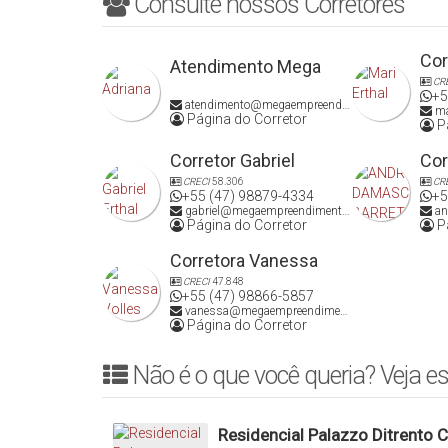
Consulte nossos Corretores
Cor
Atendimento Mega
CR
+5
atendimento@megaempreendimentos.com
ma
Página do Corretor
Pá
Corretor Gabriel
Cor
CRECI
58.306
CR
+55 (47) 98879-4334
+5
gabriel@megaempreendimentos.com
an
Página do Corretor
Pá
Corretora Vanessa
CRECI
47.848
+55 (47) 98866-5857
vanessa@megaempreendimentos.com
Página do Corretor
Não é o que você queria? Veja es
Residencial Palazzo Ditrento 