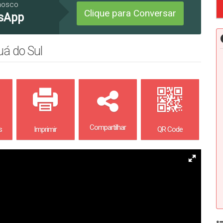
nosco
Clique para Conversar
sApp
uá do Sul
Compartilhar
s
Imprimir
QR Code