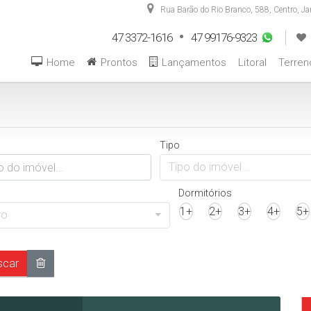
Rua Barão do Rio Branco
,
588
,
Centro
,
Ja
47 3372-1616
47 99176-9323
Home
Prontos
Lançamentos
Litoral
Terren
Tipo
Tipo do imóvel...
Dormitórios
1+
2+
3+
4+
5+
ro
car