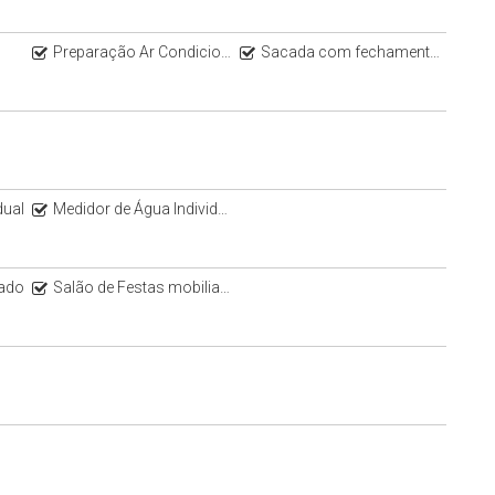
eventos
s.
Preparação Ar Condicionado Split
Sacada com fechamento em Vidro
ucos passos de toda a conveniência, comércio e serviços do
dual
Medidor de Água Individual
iado
Salão de Festas mobiliado