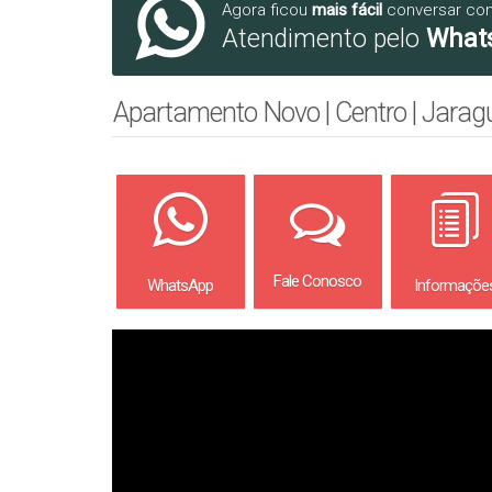
Agora ficou
mais fácil
conversar co
Atendimento pelo
What
Apartamento Novo | Centro | Jarag
Fale Conosco
WhatsApp
Informaçõe