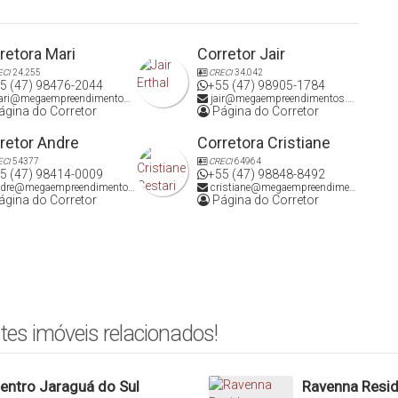
retora Mari
Corretor Jair
ECI
24.255
CRECI
34.042
5 (47) 98476-2044
+55 (47) 98905-1784
ri@megaempreendimentos.com
jair@megaempreendimentos.com
gina do Corretor
Página do Corretor
retor Andre
Corretora Cristiane
ECI
54377
CRECI
64964
5 (47) 98414-0009
+55 (47) 98848-8492
dre@megaempreendimentos.com
cristiane@megaempreendimentos.com
gina do Corretor
Página do Corretor
tes imóveis relacionados!
Centro Jaraguá do Sul
Ravenna Resid