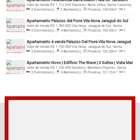
Valor de Venda
R$
1.112.944
Tabuleiro, Barra Velha, Santa Catarina,
Barra Velha
3
Dormitório(s)
,
2
Banheiro(s)
,
Privativo:
100
.90
m²
,
1
Brasil
Sala(s)
,
1
Suíte(s)
,
2
Vaga(s)
Apartamento Palazzo del Fiore Vila Nova Jaraguá do Sul
Valor de Venda
R$
1.780.000
Vila Nova, Jaraguá do Sul, Santa
3
Dormitório(s)
,
4
Banheiro(s)
,
Privativo:
160
.00
m²
,
1
Catarina, Brasil
Sala(s)
,
3
Suíte(s)
,
2
Vaga(s)
Apartamento á venda Palazzo Del Fiore Vila Nova Jaraguá
Valor de Venda
R$
1.750.000
Vila Nova, Jaraguá do Sul, Santa
do Sul
3
Dormitório(s)
,
4
Banheiro(s)
,
Privativo:
152
.00
m²
,
1
Catarina, Brasil
Sala(s)
,
3
Suíte(s)
,
2
Vaga(s)
Apartamento Novo | Edifício The Wave | 3 Suítes | Vista Mar
Valor de Venda
R$
1.750.000
Itacolomi, Balneário Piçarras, Santa
| Balneário Piçarras
3
Dormitório(s)
,
4
Banheiro(s)
,
Privativo:
127
.31
m²
,
1
Catarina, Brasil
Sala(s)
,
3
Suíte(s)
,
2
Vaga(s)