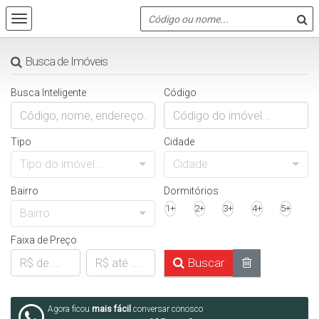
Busca de Imóveis
Busca Inteligente
Código
Tipo
Cidade
Tipo do imóvel...
Cidade
Bairro
Dormitórios
1+
2+
3+
4+
5+
Bairro
Faixa de Preço
Buscar
Agora ficou
mais fácil
conversar conosco