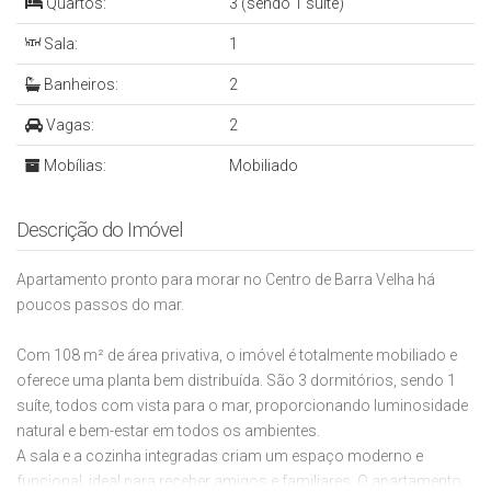
Quartos:
3 (sendo 1 suíte)
Sala:
1
Banheiros:
2
Vagas:
2
Mobílias:
Mobiliado
Descrição do Imóvel
Apartamento pronto para morar no Centro de Barra Velha há
poucos passos do mar.
Com 108 m² de área privativa, o imóvel é totalmente mobiliado e
oferece uma planta bem distribuída. São 3 dormitórios, sendo 1
suíte, todos com vista para o mar, proporcionando luminosidade
natural e bem-estar em todos os ambientes.
A sala e a cozinha integradas criam um espaço moderno e
funcional, ideal para receber amigos e familiares. O apartamento