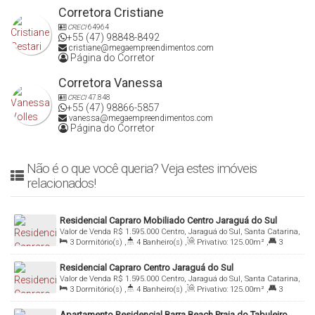
Corretora Cristiane
CRECI
64964
+55 (47) 98848-8492
cristiane@megaempreendimentos.com
Página do Corretor
Corretora Vanessa
CRECI
47.848
+55 (47) 98866-5857
vanessa@megaempreendimentos.com
Página do Corretor
Não é o que você queria? Veja estes imóveis
relacionados!
Residencial Capraro Mobiliado Centro Jaraguá do Sul
Valor de Venda
R$
1.595.000
Centro, Jaraguá do Sul, Santa Catarina,
3
Dormitório(s)
,
4
Banheiro(s)
,
Privativo:
125
.00
m²
,
3
Brasil
Suíte(s)
,
Total:
182
.30
m²
,
2
Vaga(s)
Residencial Capraro Centro Jaraguá do Sul
Valor de Venda
R$
1.595.000
Centro, Jaraguá do Sul, Santa Catarina,
3
Dormitório(s)
,
4
Banheiro(s)
,
Privativo:
125
.00
m²
,
3
Brasil
Suíte(s)
,
Total:
182
.30
m²
,
2
Vaga(s)
Apartamento Residencial Barra Beach Praia do Tabuleiro