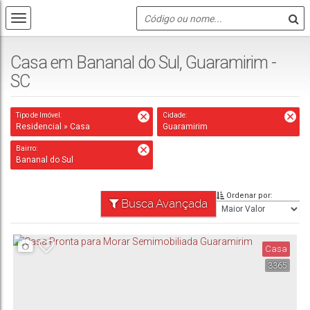
Casa em Bananal do Sul, Guaramirim -
SC
Tipo de Imóvel:
Cidade:
Residencial » Casa
Guaramirim
Bairro:
Bananal do Sul
Ordenar por:
Busca Avançada
Casa
3365