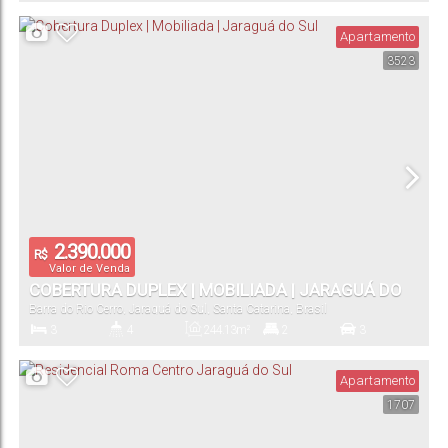
Dormitório(s)
Banheiro(s)
Privativo:
Suíte(s)
Total:
Apartamento
3523
2
Vaga(s)
2.390.000
R$
Valor de Venda
COBERTURA DUPLEX | MOBILIADA | JARAGUÁ DO
Barra do Rio Cerro
,
Jaraguá do Sul
,
Santa Catarina
,
Brasil
SUL
3
4
244
.13
m²
2
3
Dormitório(s)
Banheiro(s)
Privativo:
Suíte(s)
Vaga(s)
Apartamento
1707