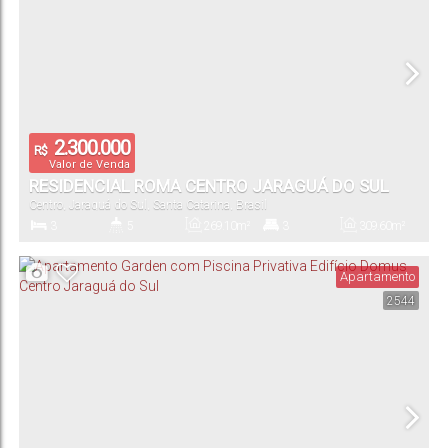
2.300.000
R$
Valor de Venda
RESIDENCIAL ROMA CENTRO JARAGUÁ DO SUL
Centro
,
Jaraguá do Sul
,
Santa Catarina
,
Brasil
3
5
269
.10
m²
3
309
.60
m²
Dormitório(s)
Banheiro(s)
Privativo:
Suíte(s)
Total:
Apartamento
2544
2
Vaga(s)