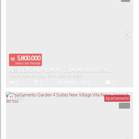
5.800.000
R$
Valor de Venda
RESIDENCIAL PIEMONTE JARAGUÁ DO SUL
Centro
,
Jaraguá do Sul
,
Santa Catarina
,
Brasil
3
4
428
.80
m²
3
3
Dormitório(s)
Banheiro(s)
Privativo:
Sala(s)
Suíte(s)
Apartamento
3409
740
.00
m²
4
Total:
Vaga(s)