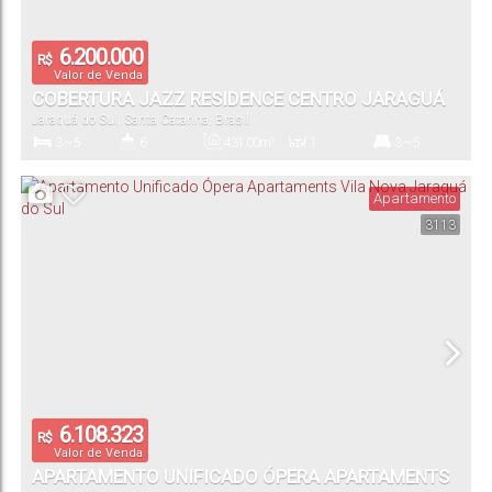
6.200.000
R$
Valor de Venda
COBERTURA JAZZ RESIDENCE CENTRO JARAGUÁ
Jaraguá do Sul
,
Santa Catarina
,
Brasil
DO SUL
3 ~ 5
6
431
.00
m²
1
3 ~ 5
Dormitório(s)
Banheiro(s)
Privativo:
Sala(s)
Suíte(s)
Apartamento
3113
3
Vaga(s)
6.108.323
R$
Valor de Venda
APARTAMENTO UNIFICADO ÓPERA APARTAMENTS