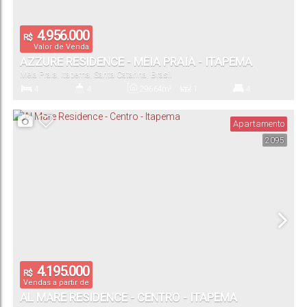
4.956.000
R$
Valor de Venda
AZZURE RESIDENCE - MEIA PRAIA - ITAPEMA
Meia Praia
,
Itapema
,
Santa Catarina
,
Brasil
4
4
296
.64
m²
1
4
Dormitório(s)
Banheiro(s)
Privativo:
Sala(s)
Suíte(s)
Apartamento
2095
2
Vaga(s)
4.195.000
R$
Vendas a partir de
AL MARE RESIDENCE - CENTRO - ITAPEMA