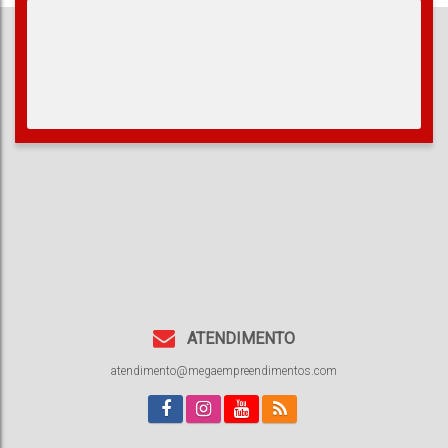
266
.95
~
3
313
.50
m²
Total:
Vaga(s)
ATENDIMENTO
atendimento@megaempreendimentos.com