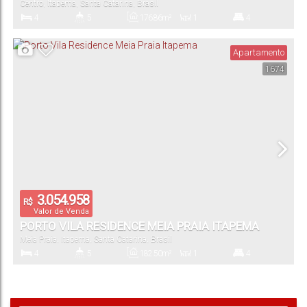
Centro
,
Itapema
,
Santa Catarina
,
Brasil
4
5
176
.86
m²
1
4
Dormitório(s)
Banheiro(s)
Privativo:
Sala(s)
Suíte(s)
Apartamento
1674
3
Vaga(s)
3.054.958
R$
Valor de Venda
PORTO VILA RESIDENCE MEIA PRAIA ITAPEMA
Meia Praia
,
Itapema
,
Santa Catarina
,
Brasil
4
5
182
.50
m²
1
4
Dormitório(s)
Banheiro(s)
Privativo:
Sala(s)
Suíte(s)