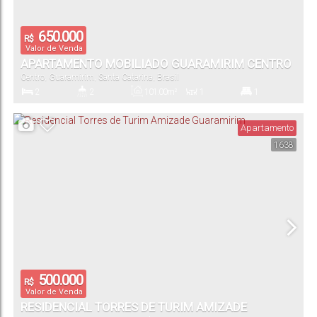
650.000
R$
Valor de Venda
APARTAMENTO MOBILIADO GUARAMIRIM CENTRO
Centro
,
Guaramirim
,
Santa Catarina
,
Brasil
2
2
101
.00
m²
1
1
Dormitório(s)
Banheiro(s)
Privativo:
Sala(s)
Suíte(s)
Apartamento
1638
136
.18
m²
1
Total:
Vaga(s)
500.000
R$
Valor de Venda
RESIDENCIAL TORRES DE TURIM AMIZADE