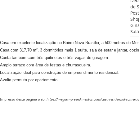
Det
de S
Post
Sho
Giná
Salã
Casa em excelente localização no Bairro Nova Brasília, a 500 metros do Mer
Casa com 317,70 m², 3 dormitórios mais 1 suíte, sala de estar e jantar, cozin
Conta também com três quitinetes e t
rês vagas de garagem.
Amplo terraço com área de festas e churrasqueira.
Localização ideal para construção de empreendimento residencial.
Avalia permuta por apartamento.
Impresso desta página web:
https://megaempreendimentos.com/casa-residencial-comercial-